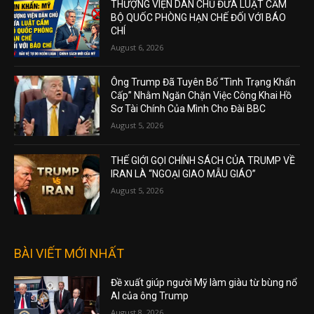
THƯỢNG VIỆN DÂN CHỦ ĐƯA LUẬT CẤM
BỘ QUỐC PHÒNG HẠN CHẾ ĐỐI VỚI BÁO
CHÍ
August 6, 2026
Ông Trump Đã Tuyên Bố “Tình Trạng Khẩn
Cấp” Nhằm Ngăn Chặn Việc Công Khai Hồ
Sơ Tài Chính Của Mình Cho Đài BBC
August 5, 2026
THẾ GIỚI GỌI CHÍNH SÁCH CỦA TRUMP VỀ
IRAN LÀ “NGOẠI GIAO MẪU GIÁO”
August 5, 2026
BÀI VIẾT MỚI NHẤT
Đề xuất giúp người Mỹ làm giàu từ bùng nổ
AI của ông Trump
August 8, 2026