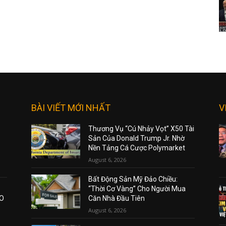
BÀI VIẾT MỚI NHẤT
V
Thương Vụ “Cú Nhảy Vọt” X50 Tài
Sản Của Donald Trump Jr. Nhờ
Nền Tảng Cá Cược Polymarket
August 6, 2026
Bất Động Sản Mỹ Đảo Chiều:
“Thời Cơ Vàng” Cho Người Mua
AO
Căn Nhà Đầu Tiên
August 6, 2026