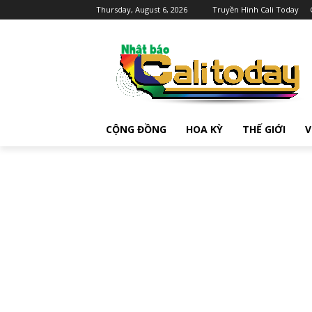
Thursday, August 6, 2026
Truyền Hình Cali Today
CỘNG ĐỒNG
HOA KỲ
THẾ GIỚI
V