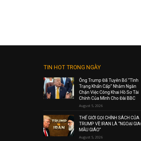
TIN HOT TRONG NGÀY
Ông Trump Đã Tuyên Bố “Tình
Trạng Khẩn Cấp” Nhằm Ngăn
Chặn Việc Công Khai Hồ Sơ Tài
Chính Của Mình Cho Đài BBC
August 5, 2026
THẾ GIỚI GỌI CHÍNH SÁCH CỦA
TRUMP VỀ IRAN LÀ “NGOẠI GI
MẪU GIÁO”
August 5, 2026