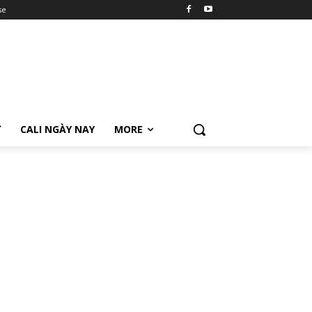
se
Ữ
CALI NGÀY NAY
MORE