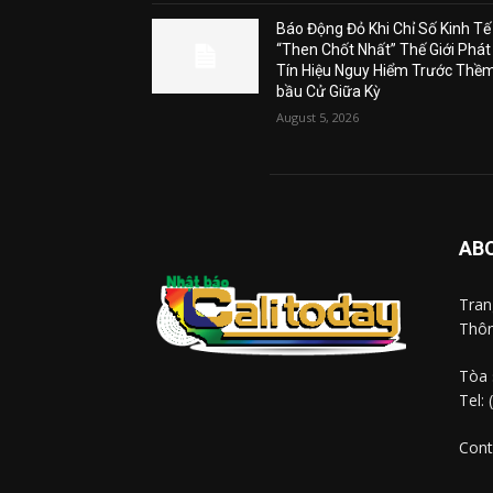
Báo Động Đỏ Khi Chỉ Số Kinh Tế
“Then Chốt Nhất” Thế Giới Phát
Tín Hiệu Nguy Hiểm Trước Thề
bầu Cử Giữa Kỳ
August 5, 2026
AB
Tra
Thôn
Tòa 
Tel:
Cont