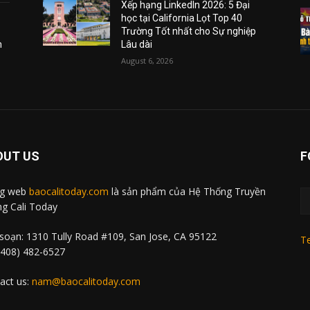
Xếp hạng LinkedIn 2026: 5 Đại
học tại California Lọt Top 40
Trường Tốt nhất cho Sự nghiệp
m
Lâu dài
August 6, 2026
OUT US
F
ng web
baocalitoday.com
là sản phẩm của Hệ Thống Truyền
g Cali Today
soạn: 1310 Tully Road #109, San Jose, CA 95122
Te
 (408) 482-6527
act us:
nam@baocalitoday.com