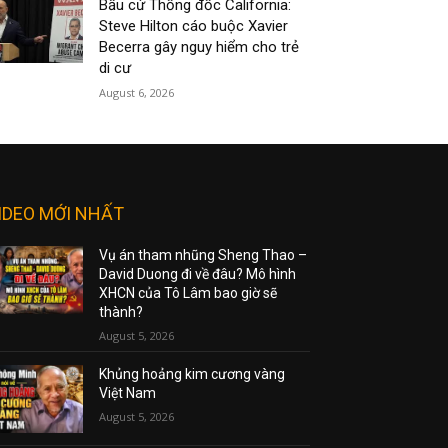
Bầu cử Thống đốc California:
Steve Hilton cáo buộc Xavier
Becerra gây nguy hiểm cho trẻ
di cư
August 6, 2026
IDEO MỚI NHẤT
Vụ án tham nhũng Sheng Thao –
David Duong đi về đâu? Mô hình
XHCN của Tô Lâm bao giờ sẽ
thành?
August 5, 2026
Khủng hoảng kim cương vàng
Việt Nam
August 5, 2026