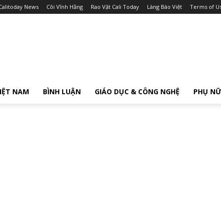
Calitoday News
Cõi Vĩnh Hằng
Rao Vặt Cali Today
Làng Báo Việt
Terms of U
IỆT NAM
BÌNH LUẬN
GIÁO DỤC & CÔNG NGHỆ
PHỤ N