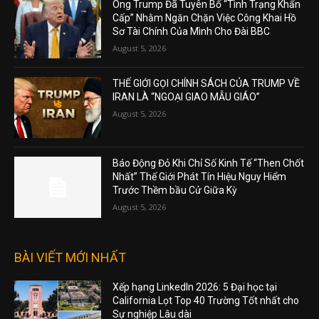
Ông Trump Đã Tuyên Bố “Tình Trạng Khẩn
Cấp” Nhằm Ngăn Chặn Việc Công Khai Hồ
Sơ Tài Chính Của Mình Cho Đài BBC
August 5, 2026
THẾ GIỚI GỌI CHÍNH SÁCH CỦA TRUMP VỀ
IRAN LÀ “NGOẠI GIAO MẪU GIÁO”
August 5, 2026
Báo Động Đỏ Khi Chỉ Số Kinh Tế “Then Chốt
Nhất” Thế Giới Phát Tín Hiệu Nguy Hiểm
Trước Thềm bầu Cử Giữa Kỳ
August 5, 2026
BÀI VIẾT MỚI NHẤT
Xếp hạng LinkedIn 2026: 5 Đại học tại
California Lọt Top 40 Trường Tốt nhất cho
Sự nghiệp Lâu dài