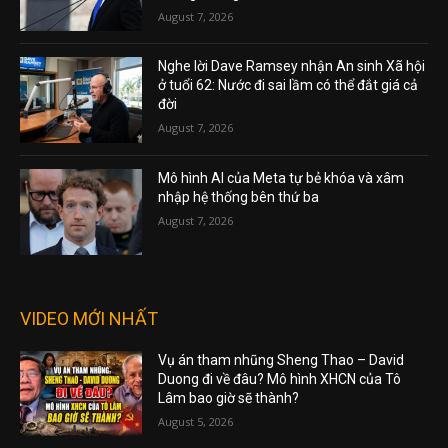
August 7, 2026
Nghe lời Dave Ramsey nhận An sinh Xã hội
ở tuổi 62: Nước đi sai lầm có thể đắt giá cả
đời
August 7, 2026
Mô hình AI của Meta tự bẻ khóa và xâm
nhập hệ thống bên thứ ba
August 7, 2026
VIDEO MỚI NHẤT
Vụ án tham nhũng Sheng Thao – David
Duong đi về đâu? Mô hình XHCN của Tô
Lâm bao giờ sẽ thành?
August 5, 2026