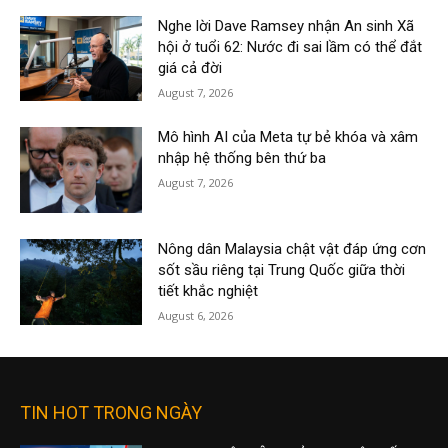
Nghe lời Dave Ramsey nhận An sinh Xã
hội ở tuổi 62: Nước đi sai lầm có thể đắt
giá cả đời
August 7, 2026
Mô hình AI của Meta tự bẻ khóa và xâm
nhập hệ thống bên thứ ba
August 7, 2026
Nông dân Malaysia chật vật đáp ứng cơn
sốt sầu riêng tại Trung Quốc giữa thời
tiết khắc nghiệt
August 6, 2026
TIN HOT TRONG NGÀY