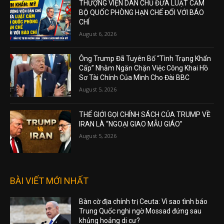
THƯỢNG VIỆN DÂN CHỦ ĐƯA LUẬT CẤM
BỘ QUỐC PHÒNG HẠN CHẾ ĐỐI VỚI BÁO
CHÍ
August 6, 2026
Ông Trump Đã Tuyên Bố “Tình Trạng Khẩn
Cấp” Nhằm Ngăn Chặn Việc Công Khai Hồ
Sơ Tài Chính Của Mình Cho Đài BBC
August 5, 2026
THẾ GIỚI GỌI CHÍNH SÁCH CỦA TRUMP VỀ
IRAN LÀ “NGOẠI GIAO MẪU GIÁO”
August 5, 2026
BÀI VIẾT MỚI NHẤT
Bàn cờ địa chính trị Ceuta: Vì sao tình báo
Trung Quốc nghi ngờ Mossad đứng sau
khủng hoảng di cư?