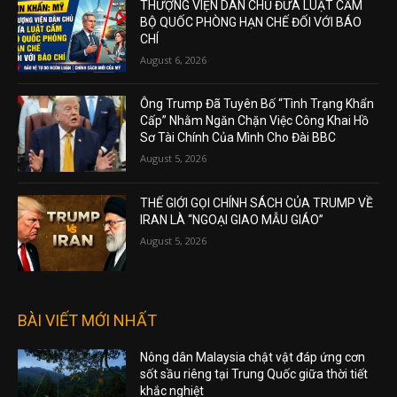
THƯỢNG VIỆN DÂN CHỦ ĐƯA LUẬT CẤM
BỘ QUỐC PHÒNG HẠN CHẾ ĐỐI VỚI BÁO
CHÍ
August 6, 2026
Ông Trump Đã Tuyên Bố “Tình Trạng Khẩn
Cấp” Nhằm Ngăn Chặn Việc Công Khai Hồ
Sơ Tài Chính Của Mình Cho Đài BBC
August 5, 2026
THẾ GIỚI GỌI CHÍNH SÁCH CỦA TRUMP VỀ
IRAN LÀ “NGOẠI GIAO MẪU GIÁO”
August 5, 2026
BÀI VIẾT MỚI NHẤT
Nông dân Malaysia chật vật đáp ứng cơn
sốt sầu riêng tại Trung Quốc giữa thời tiết
khắc nghiệt