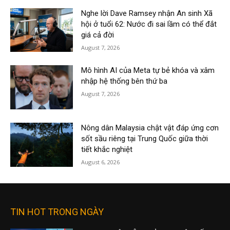
Nghe lời Dave Ramsey nhận An sinh Xã
hội ở tuổi 62: Nước đi sai lầm có thể đắt
giá cả đời
August 7, 2026
Mô hình AI của Meta tự bẻ khóa và xâm
nhập hệ thống bên thứ ba
August 7, 2026
Nông dân Malaysia chật vật đáp ứng cơn
sốt sầu riêng tại Trung Quốc giữa thời
tiết khắc nghiệt
August 6, 2026
TIN HOT TRONG NGÀY