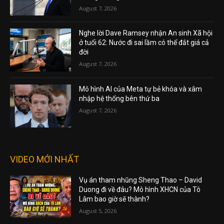
August 7, 2026
Nghe lời Dave Ramsey nhận An sinh Xã hội
ở tuổi 62: Nước đi sai lầm có thể đắt giá cả
đời
August 7, 2026
Mô hình AI của Meta tự bẻ khóa và xâm
nhập hệ thống bên thứ ba
August 7, 2026
VIDEO MỚI NHẤT
Vụ án tham nhũng Sheng Thao – David
Duong đi về đâu? Mô hình XHCN của Tô
Lâm bao giờ sẽ thành?
August 5, 2026