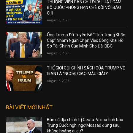
THƯỢNG VIỆN DÂN CHỦ ĐƯA LUẬT CẤM
BỘ QUỐC PHÒNG HẠN CHẾ ĐỐI VỚI BÁO
CHÍ
August 6, 2026
Ông Trump Đã Tuyên Bố “Tình Trạng Khẩn
Cấp” Nhằm Ngăn Chặn Việc Công Khai Hồ
Sơ Tài Chính Của Mình Cho Đài BBC
August 5, 2026
THẾ GIỚI GỌI CHÍNH SÁCH CỦA TRUMP VỀ
IRAN LÀ “NGOẠI GIAO MẪU GIÁO”
August 5, 2026
BÀI VIẾT MỚI NHẤT
Bàn cờ địa chính trị Ceuta: Vì sao tình báo
Trung Quốc nghi ngờ Mossad đứng sau
khủng hoảng di cư?