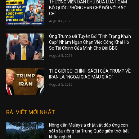
THƯỢNG VIỆN DÂN CHỦ ĐƯA LUẬT CẤM
BỘ QUỐC PHÒNG HẠN CHẾ ĐỐI VỚI BÁO
CHÍ
August 6, 2026
Ông Trump Đã Tuyên Bố “Tình Trạng Khẩn
Cấp” Nhằm Ngăn Chặn Việc Công Khai Hồ
Sơ Tài Chính Của Mình Cho Đài BBC
August 5, 2026
THẾ GIỚI GỌI CHÍNH SÁCH CỦA TRUMP VỀ
IRAN LÀ “NGOẠI GIAO MẪU GIÁO”
August 5, 2026
BÀI VIẾT MỚI NHẤT
Nông dân Malaysia chật vật đáp ứng cơn
sốt sầu riêng tại Trung Quốc giữa thời tiết
khắc nghiệt