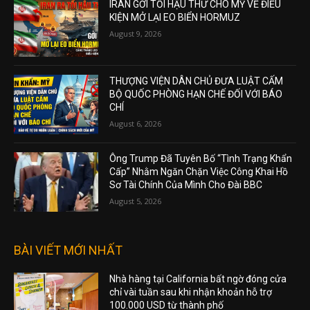
IRAN GỞI TỐI HẬU THƯ CHO MỸ VỀ ĐIỀU
KIỆN MỞ LẠI EO BIỂN HORMUZ
August 9, 2026
THƯỢNG VIỆN DÂN CHỦ ĐƯA LUẬT CẤM
BỘ QUỐC PHÒNG HẠN CHẾ ĐỐI VỚI BÁO
CHÍ
August 6, 2026
Ông Trump Đã Tuyên Bố “Tình Trạng Khẩn
Cấp” Nhằm Ngăn Chặn Việc Công Khai Hồ
Sơ Tài Chính Của Mình Cho Đài BBC
August 5, 2026
BÀI VIẾT MỚI NHẤT
Nhà hàng tại California bất ngờ đóng cửa
chỉ vài tuần sau khi nhận khoản hỗ trợ
100.000 USD từ thành phố