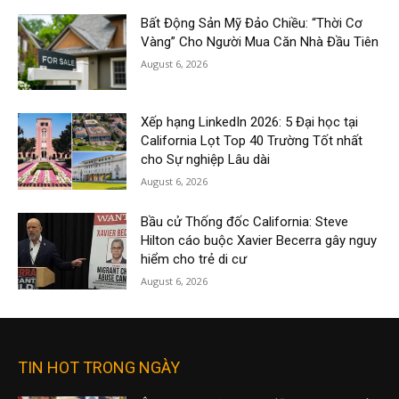
Bất Động Sản Mỹ Đảo Chiều: “Thời Cơ
Vàng” Cho Người Mua Căn Nhà Đầu Tiên
August 6, 2026
Xếp hạng LinkedIn 2026: 5 Đại học tại
California Lọt Top 40 Trường Tốt nhất
cho Sự nghiệp Lâu dài
August 6, 2026
Bầu cử Thống đốc California: Steve
Hilton cáo buộc Xavier Becerra gây nguy
hiểm cho trẻ di cư
August 6, 2026
TIN HOT TRONG NGÀY