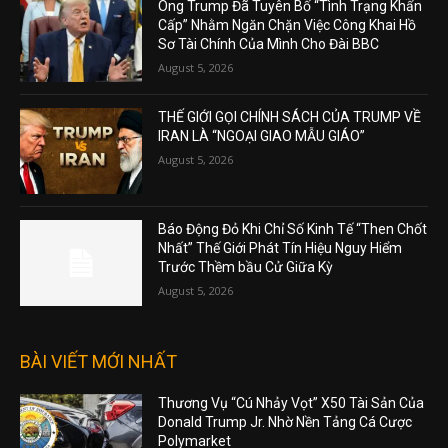
Ông Trump Đã Tuyên Bố “Tình Trạng Khẩn
Cấp” Nhằm Ngăn Chặn Việc Công Khai Hồ
Sơ Tài Chính Của Mình Cho Đài BBC
August 5, 2026
THẾ GIỚI GỌI CHÍNH SÁCH CỦA TRUMP VỀ
IRAN LÀ “NGOẠI GIAO MẪU GIÁO”
August 5, 2026
Báo Động Đỏ Khi Chỉ Số Kinh Tế “Then Chốt
Nhất” Thế Giới Phát Tín Hiệu Nguy Hiểm
Trước Thềm bầu Cử Giữa Kỳ
August 5, 2026
BÀI VIẾT MỚI NHẤT
Thương Vụ “Cú Nhảy Vọt” X50 Tài Sản Của
Donald Trump Jr. Nhờ Nền Tảng Cá Cược
Polymarket