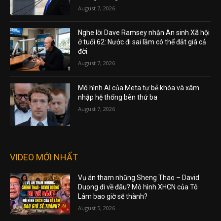
August 7, 2026
Nghe lời Dave Ramsey nhận An sinh Xã hội
ở tuổi 62: Nước đi sai lầm có thể đắt giá cả
đời
August 7, 2026
Mô hình AI của Meta tự bẻ khóa và xâm
nhập hệ thống bên thứ ba
August 7, 2026
VIDEO MỚI NHẤT
Vụ án tham nhũng Sheng Thao – David
Duong đi về đâu? Mô hình XHCN của Tô
Lâm bao giờ sẽ thành?
August 5, 2026