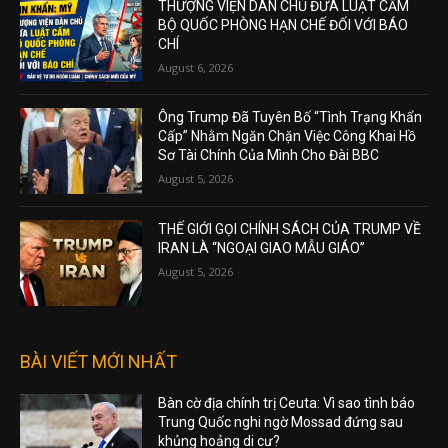
THƯỢNG VIỆN DÂN CHỦ ĐƯA LUẬT CẤM
BỘ QUỐC PHÒNG HẠN CHẾ ĐỐI VỚI BÁO
CHÍ
August 6, 2026
Ông Trump Đã Tuyên Bố “Tình Trạng Khẩn
Cấp” Nhằm Ngăn Chặn Việc Công Khai Hồ
Sơ Tài Chính Của Mình Cho Đài BBC
August 5, 2026
THẾ GIỚI GỌI CHÍNH SÁCH CỦA TRUMP VỀ
IRAN LÀ “NGOẠI GIAO MẪU GIÁO”
August 5, 2026
BÀI VIẾT MỚI NHẤT
Bàn cờ địa chính trị Ceuta: Vì sao tình báo
Trung Quốc nghi ngờ Mossad đứng sau
khủng hoảng di cư?