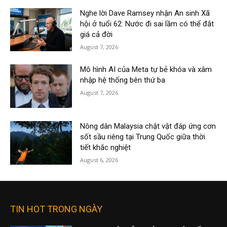
Nghe lời Dave Ramsey nhận An sinh Xã
hội ở tuổi 62: Nước đi sai lầm có thể đắt
giá cả đời
August 7, 2026
Mô hình AI của Meta tự bẻ khóa và xâm
nhập hệ thống bên thứ ba
August 7, 2026
Nông dân Malaysia chật vật đáp ứng cơn
sốt sầu riêng tại Trung Quốc giữa thời
tiết khắc nghiệt
August 6, 2026
TIN HOT TRONG NGÀY