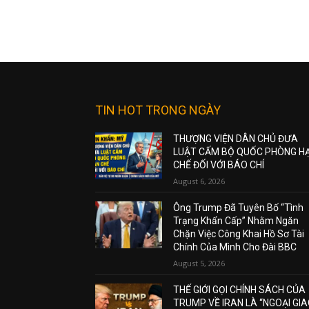
TIN HOT TRONG NGÀY
THƯỢNG VIỆN DÂN CHỦ ĐƯA
LUẬT CẤM BỘ QUỐC PHÒNG H
CHẾ ĐỐI VỚI BÁO CHÍ
August 6, 2026
Ông Trump Đã Tuyên Bố “Tình
Trạng Khẩn Cấp” Nhằm Ngăn
Chặn Việc Công Khai Hồ Sơ Tài
Chính Của Mình Cho Đài BBC
August 5, 2026
THẾ GIỚI GỌI CHÍNH SÁCH CỦA
TRUMP VỀ IRAN LÀ “NGOẠI GI