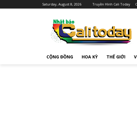
Saturday, August 8, 2026
Truyền Hình Cali Today
C
CỘNG ĐỒNG
HOA KỲ
THẾ GIỚI
V