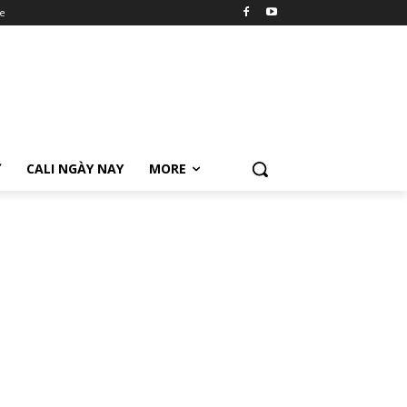
e
Ữ
CALI NGÀY NAY
MORE