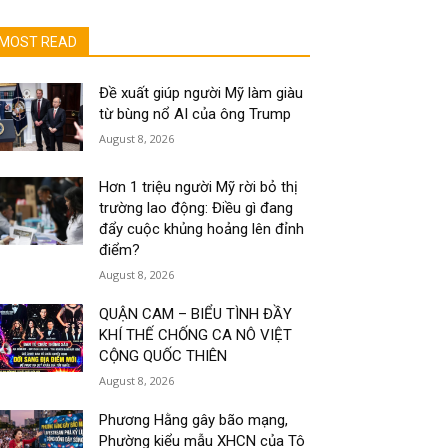
MOST READ
Đề xuất giúp người Mỹ làm giàu
từ bùng nổ AI của ông Trump
August 8, 2026
Hơn 1 triệu người Mỹ rời bỏ thị
trường lao động: Điều gì đang
đẩy cuộc khủng hoảng lên đỉnh
điểm?
August 8, 2026
QUẬN CAM – BIỂU TÌNH ĐẦY
KHÍ THẾ CHỐNG CA NÔ VIỆT
CỘNG QUỐC THIÊN
August 8, 2026
Phương Hằng gây bão mạng,
Phường kiểu mẫu XHCN của Tô