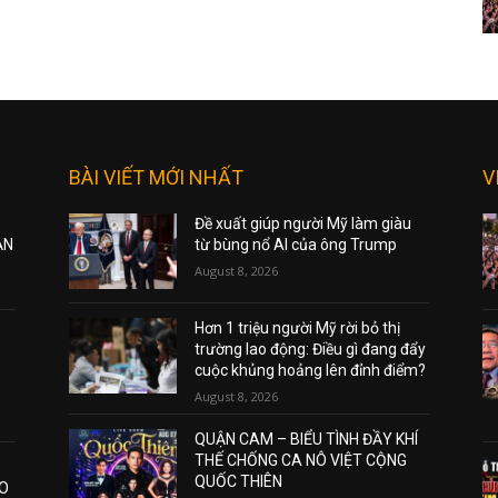
BÀI VIẾT MỚI NHẤT
V
Đề xuất giúp người Mỹ làm giàu
ẠN
từ bùng nổ AI của ông Trump
August 8, 2026
Hơn 1 triệu người Mỹ rời bỏ thị
trường lao động: Điều gì đang đẩy
cuộc khủng hoảng lên đỉnh điểm?
August 8, 2026
QUẬN CAM – BIỂU TÌNH ĐẦY KHÍ
THẾ CHỐNG CA NÔ VIỆT CỘNG
QUỐC THIÊN
AO