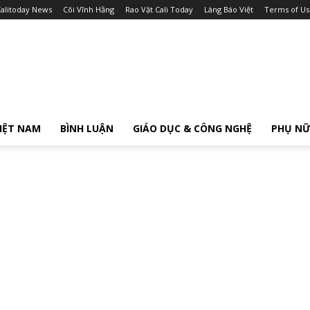
alitoday News
Cõi Vĩnh Hằng
Rao Vặt Cali Today
Làng Báo Việt
Terms of Us
IỆT NAM
BÌNH LUẬN
GIÁO DỤC & CÔNG NGHỆ
PHỤ N