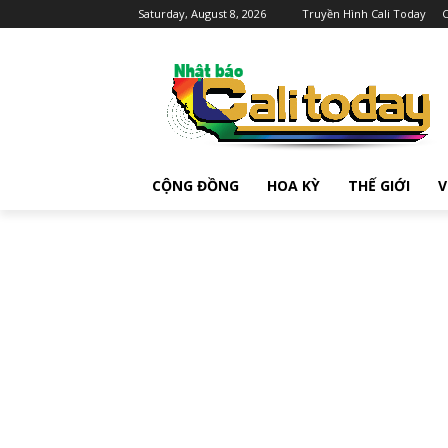
Saturday, August 8, 2026
Truyền Hình Cali Today
C
CỘNG ĐỒNG
HOA KỲ
THẾ GIỚI
V