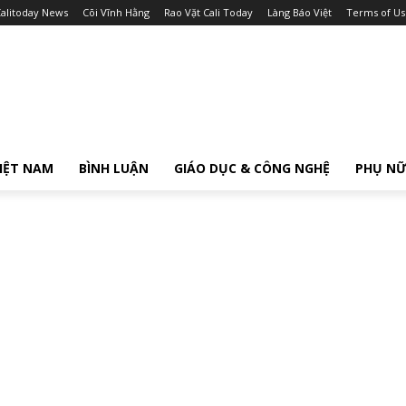
alitoday News
Cõi Vĩnh Hằng
Rao Vặt Cali Today
Làng Báo Việt
Terms of Us
IỆT NAM
BÌNH LUẬN
GIÁO DỤC & CÔNG NGHỆ
PHỤ N