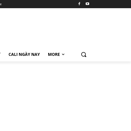
e
Ữ
CALI NGÀY NAY
MORE