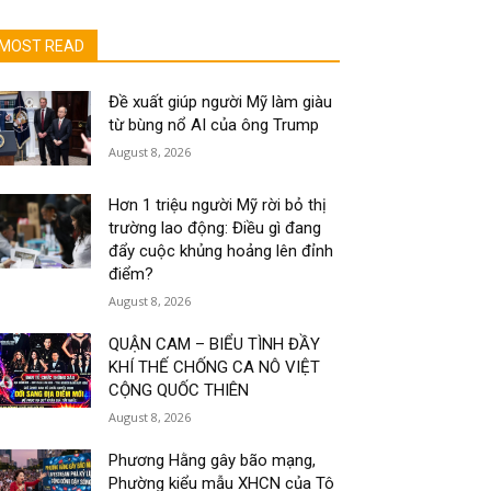
MOST READ
Đề xuất giúp người Mỹ làm giàu
từ bùng nổ AI của ông Trump
August 8, 2026
Hơn 1 triệu người Mỹ rời bỏ thị
trường lao động: Điều gì đang
đẩy cuộc khủng hoảng lên đỉnh
điểm?
August 8, 2026
QUẬN CAM – BIỂU TÌNH ĐẦY
KHÍ THẾ CHỐNG CA NÔ VIỆT
CỘNG QUỐC THIÊN
August 8, 2026
Phương Hằng gây bão mạng,
Phường kiểu mẫu XHCN của Tô