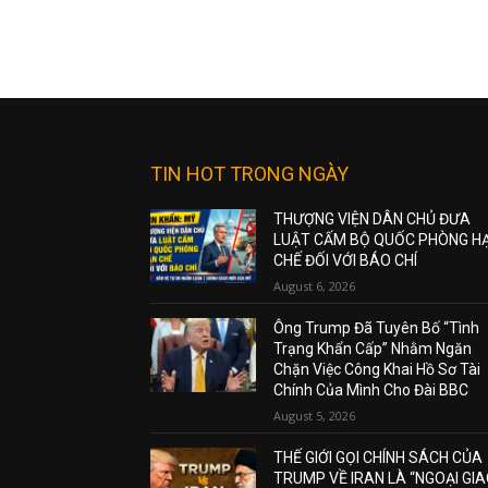
TIN HOT TRONG NGÀY
THƯỢNG VIỆN DÂN CHỦ ĐƯA
LUẬT CẤM BỘ QUỐC PHÒNG H
CHẾ ĐỐI VỚI BÁO CHÍ
August 6, 2026
Ông Trump Đã Tuyên Bố “Tình
Trạng Khẩn Cấp” Nhằm Ngăn
Chặn Việc Công Khai Hồ Sơ Tài
Chính Của Mình Cho Đài BBC
August 5, 2026
THẾ GIỚI GỌI CHÍNH SÁCH CỦA
TRUMP VỀ IRAN LÀ “NGOẠI GI