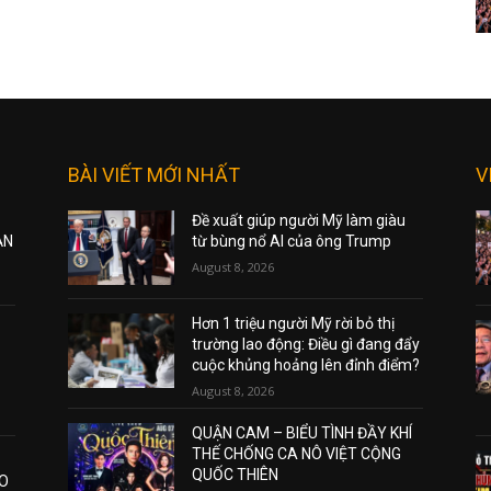
BÀI VIẾT MỚI NHẤT
V
Đề xuất giúp người Mỹ làm giàu
ẠN
từ bùng nổ AI của ông Trump
August 8, 2026
Hơn 1 triệu người Mỹ rời bỏ thị
trường lao động: Điều gì đang đẩy
cuộc khủng hoảng lên đỉnh điểm?
August 8, 2026
QUẬN CAM – BIỂU TÌNH ĐẦY KHÍ
THẾ CHỐNG CA NÔ VIỆT CỘNG
QUỐC THIÊN
AO