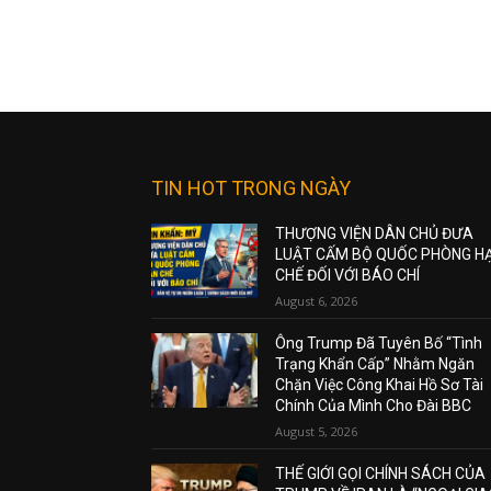
TIN HOT TRONG NGÀY
THƯỢNG VIỆN DÂN CHỦ ĐƯA
LUẬT CẤM BỘ QUỐC PHÒNG H
CHẾ ĐỐI VỚI BÁO CHÍ
August 6, 2026
Ông Trump Đã Tuyên Bố “Tình
Trạng Khẩn Cấp” Nhằm Ngăn
Chặn Việc Công Khai Hồ Sơ Tài
Chính Của Mình Cho Đài BBC
August 5, 2026
THẾ GIỚI GỌI CHÍNH SÁCH CỦA