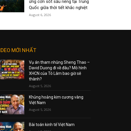
ứng cơn sốt sầu riêng tại Trung
Quốc giữa thời tiết khắc nghiệt
August 6, 2026
IDEO MỚI NHẤT
Vụ án tham nhũng Sheng Thao –
David Duong đi về đâu? Mô hình
XHCN của Tô Lâm bao giờ sẽ
thành?
August 5, 2026
Khủng hoảng kim cương vàng
Việt Nam
August 5, 2026
Bài toán kinh tế Việt Nam