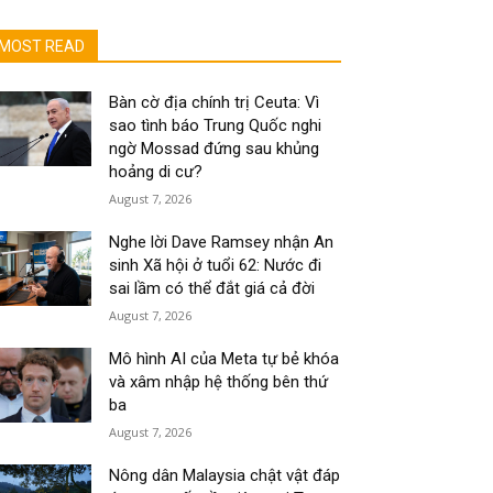
MOST READ
Bàn cờ địa chính trị Ceuta: Vì
sao tình báo Trung Quốc nghi
ngờ Mossad đứng sau khủng
hoảng di cư?
August 7, 2026
Nghe lời Dave Ramsey nhận An
sinh Xã hội ở tuổi 62: Nước đi
sai lầm có thể đắt giá cả đời
August 7, 2026
Mô hình AI của Meta tự bẻ khóa
và xâm nhập hệ thống bên thứ
ba
August 7, 2026
Nông dân Malaysia chật vật đáp