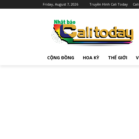
Friday, August 7, 2026
Truyền Hình Cali Today
Cal
CỘNG ĐỒNG
HOA KỲ
THẾ GIỚI
V