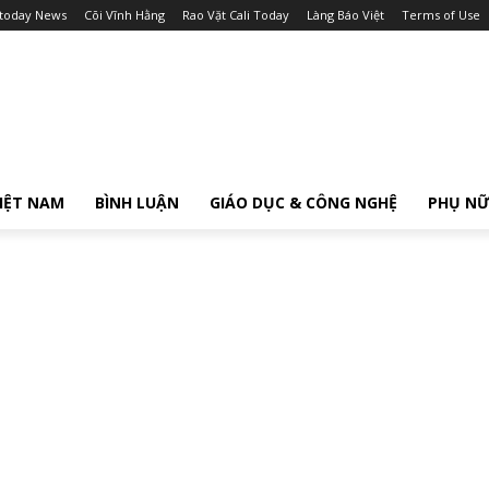
itoday News
Cõi Vĩnh Hằng
Rao Vặt Cali Today
Làng Báo Việt
Terms of Use
IỆT NAM
BÌNH LUẬN
GIÁO DỤC & CÔNG NGHỆ
PHỤ N