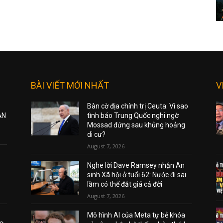
BÀI VIẾT MỚI NHẤT
V
Bàn cờ địa chính trị Ceuta: Vì sao
ẠN
tình báo Trung Quốc nghi ngờ
Mossad đứng sau khủng hoảng
di cư?
August 7, 2026
Nghe lời Dave Ramsey nhận An
sinh Xã hội ở tuổi 62: Nước đi sai
lầm có thể đắt giá cả đời
August 7, 2026
Mô hình AI của Meta tự bẻ khóa