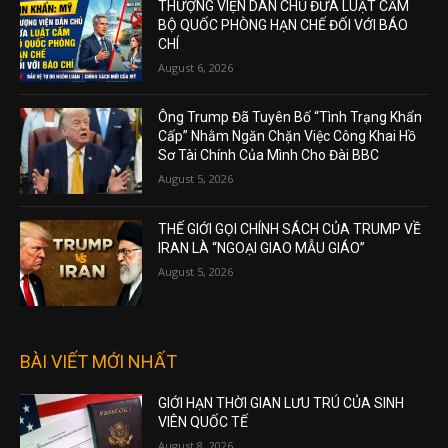
THƯỢNG VIỆN DÂN CHỦ ĐƯA LUẬT CẤM
BỘ QUỐC PHÒNG HẠN CHẾ ĐỐI VỚI BÁO
CHÍ
August 6, 2026
Ông Trump Đã Tuyên Bố “Tình Trạng Khẩn
Cấp” Nhằm Ngăn Chặn Việc Công Khai Hồ
Sơ Tài Chính Của Mình Cho Đài BBC
August 5, 2026
THẾ GIỚI GỌI CHÍNH SÁCH CỦA TRUMP VỀ
IRAN LÀ “NGOẠI GIAO MẪU GIÁO”
August 5, 2026
BÀI VIẾT MỚI NHẤT
GIỚI HẠN THỜI GIAN LƯU TRÚ CỦA SINH
VIÊN QUỐC TẾ
August 8, 2026