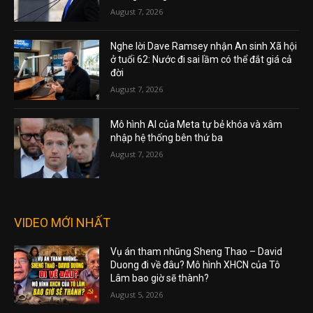
August 7, 2026
Nghe lời Dave Ramsey nhận An sinh Xã hội
ở tuổi 62: Nước đi sai lầm có thể đắt giá cả
đời
August 7, 2026
Mô hình AI của Meta tự bẻ khóa và xâm
nhập hệ thống bên thứ ba
August 7, 2026
VIDEO MỚI NHẤT
Vụ án tham nhũng Sheng Thao – David
Duong đi về đâu? Mô hình XHCN của Tô
Lâm bao giờ sẽ thành?
August 5, 2026