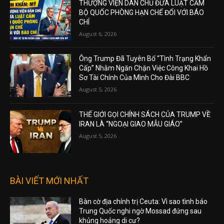
THƯỢNG VIỆN DÂN CHỦ ĐƯA LUẬT CẤM
BỘ QUỐC PHÒNG HẠN CHẾ ĐỐI VỚI BÁO
CHÍ
August 6, 2026
Ông Trump Đã Tuyên Bố “Tình Trạng Khẩn
Cấp” Nhằm Ngăn Chặn Việc Công Khai Hồ
Sơ Tài Chính Của Mình Cho Đài BBC
August 5, 2026
THẾ GIỚI GỌI CHÍNH SÁCH CỦA TRUMP VỀ
IRAN LÀ “NGOẠI GIAO MẪU GIÁO”
August 5, 2026
BÀI VIẾT MỚI NHẤT
Bàn cờ địa chính trị Ceuta: Vì sao tình báo
Trung Quốc nghi ngờ Mossad đứng sau
khủng hoảng di cư?