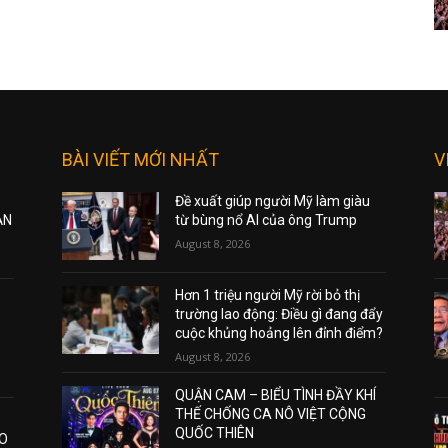
BÀI VIẾT MỚI NHẤT
V
Đề xuất giúp người Mỹ làm giàu
ẠN
từ bùng nổ AI của ông Trump
August 8, 2026
Hơn 1 triệu người Mỹ rời bỏ thị
trường lao động: Điều gì đang đẩy
cuộc khủng hoảng lên đỉnh điểm?
August 8, 2026
QUẬN CAM – BIỂU TÌNH ĐẦY KHÍ
THẾ CHỐNG CA NÔ VIỆT CỘNG
QUỐC THIÊN
AO