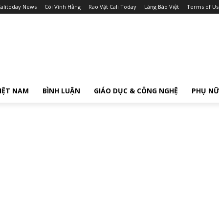
alitoday News
Cõi Vĩnh Hằng
Rao Vặt Cali Today
Làng Báo Việt
Terms of Us
IỆT NAM
BÌNH LUẬN
GIÁO DỤC & CÔNG NGHỆ
PHỤ N