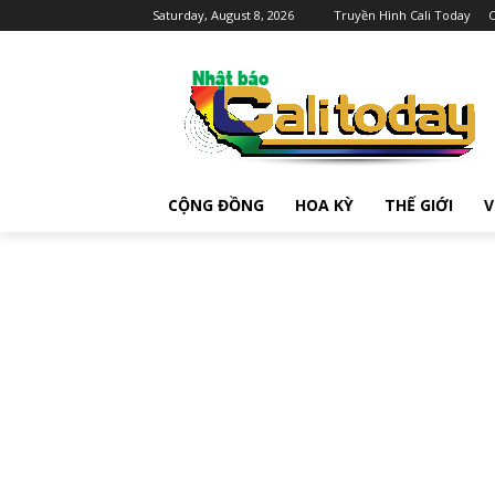
Saturday, August 8, 2026
Truyền Hình Cali Today
C
CỘNG ĐỒNG
HOA KỲ
THẾ GIỚI
V