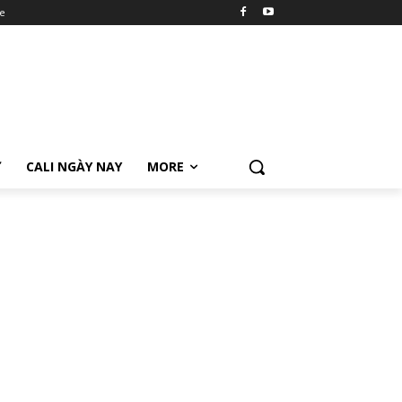
e
Ữ
CALI NGÀY NAY
MORE