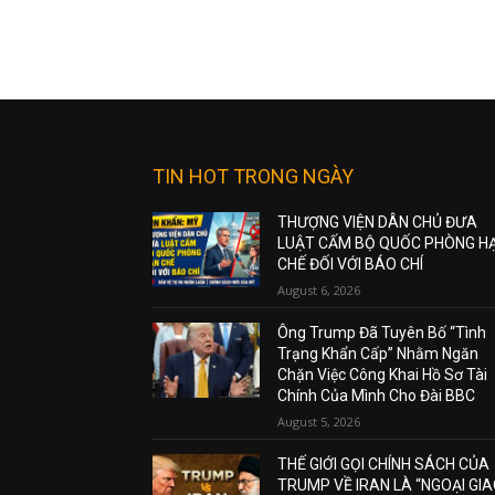
TIN HOT TRONG NGÀY
THƯỢNG VIỆN DÂN CHỦ ĐƯA
LUẬT CẤM BỘ QUỐC PHÒNG H
CHẾ ĐỐI VỚI BÁO CHÍ
August 6, 2026
Ông Trump Đã Tuyên Bố “Tình
Trạng Khẩn Cấp” Nhằm Ngăn
Chặn Việc Công Khai Hồ Sơ Tài
Chính Của Mình Cho Đài BBC
August 5, 2026
THẾ GIỚI GỌI CHÍNH SÁCH CỦA
TRUMP VỀ IRAN LÀ “NGOẠI GI