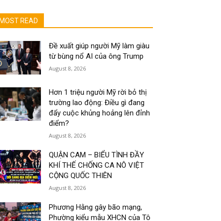
MOST READ
Đề xuất giúp người Mỹ làm giàu
từ bùng nổ AI của ông Trump
August 8, 2026
Hơn 1 triệu người Mỹ rời bỏ thị
trường lao động: Điều gì đang
đẩy cuộc khủng hoảng lên đỉnh
điểm?
August 8, 2026
QUẬN CAM – BIỂU TÌNH ĐẦY
KHÍ THẾ CHỐNG CA NÔ VIỆT
CỘNG QUỐC THIÊN
August 8, 2026
Phương Hằng gây bão mạng,
Phường kiểu mẫu XHCN của Tô