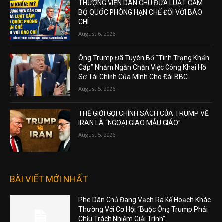
THƯỢNG VIỆN DÂN CHỦ ĐƯA LUẬT CẤM
BỘ QUỐC PHÒNG HẠN CHẾ ĐỐI VỚI BÁO
CHÍ
August 6, 2026
Ông Trump Đã Tuyên Bố “Tình Trạng Khẩn
Cấp” Nhằm Ngăn Chặn Việc Công Khai Hồ
Sơ Tài Chính Của Mình Cho Đài BBC
August 5, 2026
THẾ GIỚI GỌI CHÍNH SÁCH CỦA TRUMP VỀ
IRAN LÀ “NGOẠI GIAO MẪU GIÁO”
August 5, 2026
BÀI VIẾT MỚI NHẤT
Phe Dân Chủ Đang Vạch Ra Kế Hoạch Khác
Thường Với Cơ Hội “Buộc Ông Trump Phải
Chịu Trách Nhiệm Giải Trình”.