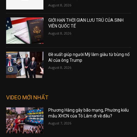
August 8, 2026
GIỚI HẠN THỜI GIAN LƯU TRÚ CỦA SINH
VIÊN QUỐC TẾ
August 8, 2026
Đề xuất giúp người Mỹ làm giàu từ bùng nổ
AI của ông Trump
August 8, 2026
VIDEO MỚI NHẤT
Phương Hằng gây bão mạng, Phường kiểu
mẫu XHCN của Tô Lâm đi về đâu?
August 7, 2026