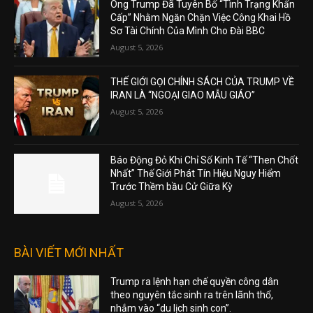
Ông Trump Đã Tuyên Bố “Tình Trạng Khẩn
Cấp” Nhằm Ngăn Chặn Việc Công Khai Hồ
Sơ Tài Chính Của Mình Cho Đài BBC
August 5, 2026
THẾ GIỚI GỌI CHÍNH SÁCH CỦA TRUMP VỀ
IRAN LÀ “NGOẠI GIAO MẪU GIÁO”
August 5, 2026
Báo Động Đỏ Khi Chỉ Số Kinh Tế “Then Chốt
Nhất” Thế Giới Phát Tín Hiệu Nguy Hiểm
Trước Thềm bầu Cử Giữa Kỳ
August 5, 2026
BÀI VIẾT MỚI NHẤT
Trump ra lệnh hạn chế quyền công dân
theo nguyên tắc sinh ra trên lãnh thổ,
nhắm vào “du lịch sinh con”.