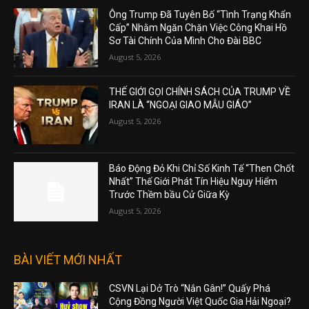
Ông Trump Đã Tuyên Bố “Tình Trạng Khẩn
Cấp” Nhằm Ngăn Chặn Việc Công Khai Hồ
Sơ Tài Chính Của Mình Cho Đài BBC
August 5, 2026
THẾ GIỚI GỌI CHÍNH SÁCH CỦA TRUMP VỀ
IRAN LÀ “NGOẠI GIAO MẪU GIÁO”
August 5, 2026
Báo Động Đỏ Khi Chỉ Số Kinh Tế “Then Chốt
Nhất” Thế Giới Phát Tín Hiệu Nguy Hiểm
Trước Thềm bầu Cử Giữa Kỳ
August 5, 2026
BÀI VIẾT MỚI NHẤT
CSVN Lại Dở Trò “Nắn Gân!” Quấy Phá
Cộng Đồng Người Việt Quốc Gia Hải Ngoại?