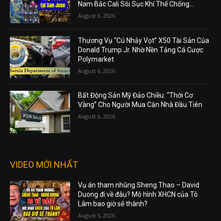
Nam Bắc Cali Sôi Sục Khí Thế Chống...
August 6, 2026
Thương Vụ “Cú Nhảy Vọt” X50 Tài Sản Của
Donald Trump Jr. Nhờ Nền Tảng Cá Cược
Polymarket
August 6, 2026
Bất Động Sản Mỹ Đảo Chiều: “Thời Cơ
Vàng” Cho Người Mua Căn Nhà Đầu Tiên
August 6, 2026
VIDEO MỚI NHẤT
Vụ án tham nhũng Sheng Thao – David
Duong đi về đâu? Mô hình XHCN của Tô
Lâm bao giờ sẽ thành?
August 5, 2026