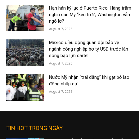
Hạn hán kỷ lục ở Puerto Rico: Hàng trăm
nghìn dân Mỹ “kêu trời”, Washington vẫn
ngó lơ?
August 7, 2026
Mexico điều động quân đội bảo vệ
ngành công nghiệp bơ tỷ USD trước làn
sóng bạo lực cartel
August 7, 2026
Nước Mỹ nhận “trái đắng” khi gạt bỏ lao
động nhập cư
August 7, 2026
TIN HOT TRONG NGÀY