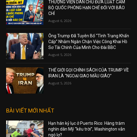
THƯỢNG VIỆN DÂN CHỦ ĐƯA LUẬT CẤM
BỘ QUỐC PHÒNG HẠN CHẾ ĐỐI VỚI BÁO
CHÍ
August 6, 2026
Ông Trump Đã Tuyên Bố “Tình Trạng Khẩn
Cấp” Nhằm Ngăn Chặn Việc Công Khai Hồ
Sơ Tài Chính Của Mình Cho Đài BBC
August 5, 2026
THẾ GIỚI GỌI CHÍNH SÁCH CỦA TRUMP VỀ
IRAN LÀ “NGOẠI GIAO MẪU GIÁO”
August 5, 2026
BÀI VIẾT MỚI NHẤT
Hạn hán kỷ lục ở Puerto Rico: Hàng trăm
nghìn dân Mỹ “kêu trời”, Washington vẫn
ngó lơ?