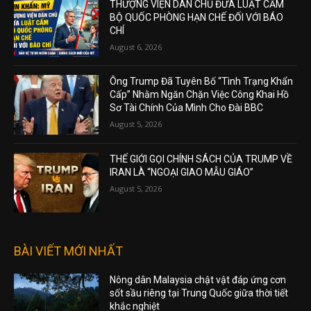
THƯỢNG VIỆN DÂN CHỦ ĐƯA LUẬT CẤM
BỘ QUỐC PHÒNG HẠN CHẾ ĐỐI VỚI BÁO
CHÍ
August 6, 2026
Ông Trump Đã Tuyên Bố “Tình Trạng Khẩn
Cấp” Nhằm Ngăn Chặn Việc Công Khai Hồ
Sơ Tài Chính Của Mình Cho Đài BBC
August 5, 2026
THẾ GIỚI GỌI CHÍNH SÁCH CỦA TRUMP VỀ
IRAN LÀ “NGOẠI GIAO MẪU GIÁO”
August 5, 2026
BÀI VIẾT MỚI NHẤT
Nông dân Malaysia chật vật đáp ứng cơn
sốt sầu riêng tại Trung Quốc giữa thời tiết
khắc nghiệt