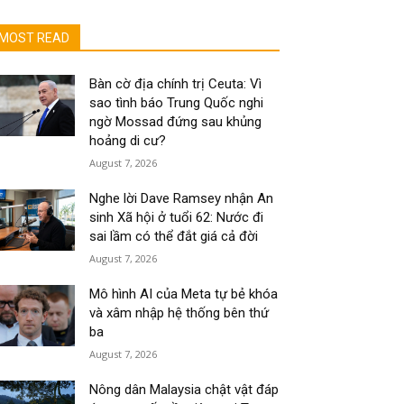
MOST READ
Bàn cờ địa chính trị Ceuta: Vì
sao tình báo Trung Quốc nghi
ngờ Mossad đứng sau khủng
hoảng di cư?
August 7, 2026
Nghe lời Dave Ramsey nhận An
sinh Xã hội ở tuổi 62: Nước đi
sai lầm có thể đắt giá cả đời
August 7, 2026
Mô hình AI của Meta tự bẻ khóa
và xâm nhập hệ thống bên thứ
ba
August 7, 2026
Nông dân Malaysia chật vật đáp