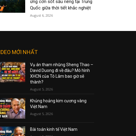
ứng cơn sốt sầu riêng tại Trung
Quốc giữa thời tiết khắc nghiệt
August 6, 2026
IDEO MỚI NHẤT
Vụ án tham nhũng Sheng Thao –
David Duong đi về đâu? Mô hình
XHCN của Tô Lâm bao giờ sẽ
thành?
August 5, 2026
Khủng hoảng kim cương vàng
Việt Nam
August 5, 2026
Bài toán kinh tế Việt Nam