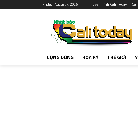
Friday, August 7, 2026
Truyền Hình Cali Today
Cal
CỘNG ĐỒNG
HOA KỲ
THẾ GIỚI
V