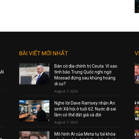
BÀI VIẾT MỚI NHẤT
V
Bàn cờ địa chính trị Ceuta: Vì sao
ẠN
tình báo Trung Quốc nghi ngờ
Mossad đứng sau khủng hoảng
di cư?
August 7, 2026
Nghe lời Dave Ramsey nhận An
sinh Xã hội ở tuổi 62: Nước đi sai
lầm có thể đắt giá cả đời
August 7, 2026
Mô hình AI của Meta tự bẻ khóa