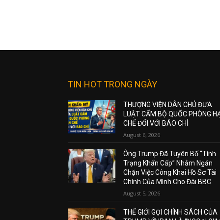
TIN HOT TRONG NGÀY
THƯỢNG VIỆN DÂN CHỦ ĐƯA
LUẬT CẤM BỘ QUỐC PHÒNG H
CHẾ ĐỐI VỚI BÁO CHÍ
August 6, 2026
Ông Trump Đã Tuyên Bố “Tình
Trạng Khẩn Cấp” Nhằm Ngăn
Chặn Việc Công Khai Hồ Sơ Tài
Chính Của Mình Cho Đài BBC
August 5, 2026
THẾ GIỚI GỌI CHÍNH SÁCH CỦA