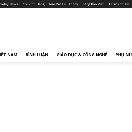
itoday News
Cõi Vĩnh Hằng
Rao Vặt Cali Today
Làng Báo Việt
Terms of Use
IỆT NAM
BÌNH LUẬN
GIÁO DỤC & CÔNG NGHỆ
PHỤ N