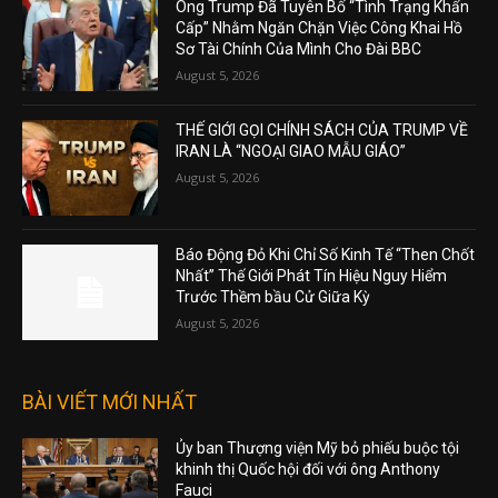
Ông Trump Đã Tuyên Bố “Tình Trạng Khẩn
Cấp” Nhằm Ngăn Chặn Việc Công Khai Hồ
Sơ Tài Chính Của Mình Cho Đài BBC
August 5, 2026
THẾ GIỚI GỌI CHÍNH SÁCH CỦA TRUMP VỀ
IRAN LÀ “NGOẠI GIAO MẪU GIÁO”
August 5, 2026
Báo Động Đỏ Khi Chỉ Số Kinh Tế “Then Chốt
Nhất” Thế Giới Phát Tín Hiệu Nguy Hiểm
Trước Thềm bầu Cử Giữa Kỳ
August 5, 2026
BÀI VIẾT MỚI NHẤT
Ủy ban Thượng viện Mỹ bỏ phiếu buộc tội
khinh thị Quốc hội đối với ông Anthony
Fauci