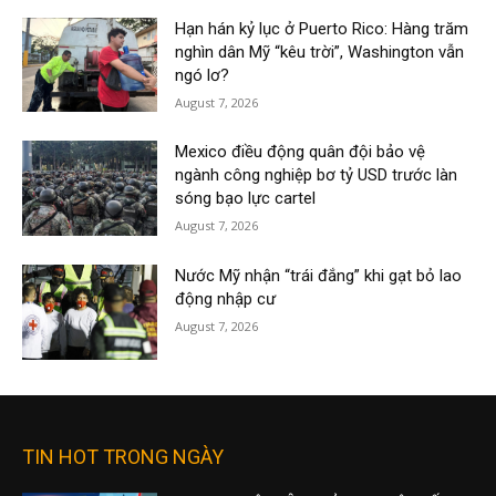
Hạn hán kỷ lục ở Puerto Rico: Hàng trăm
nghìn dân Mỹ “kêu trời”, Washington vẫn
ngó lơ?
August 7, 2026
Mexico điều động quân đội bảo vệ
ngành công nghiệp bơ tỷ USD trước làn
sóng bạo lực cartel
August 7, 2026
Nước Mỹ nhận “trái đắng” khi gạt bỏ lao
động nhập cư
August 7, 2026
TIN HOT TRONG NGÀY