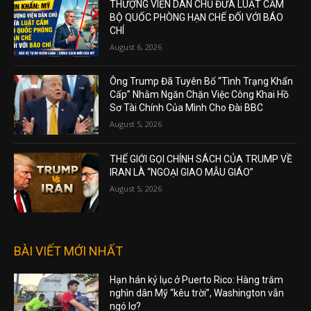
THƯỢNG VIỆN DÂN CHỦ ĐƯA LUẬT CẤM
BỘ QUỐC PHÒNG HẠN CHẾ ĐỐI VỚI BÁO
CHÍ
August 6, 2026
Ông Trump Đã Tuyên Bố “Tình Trạng Khẩn
Cấp” Nhằm Ngăn Chặn Việc Công Khai Hồ
Sơ Tài Chính Của Mình Cho Đài BBC
August 5, 2026
THẾ GIỚI GỌI CHÍNH SÁCH CỦA TRUMP VỀ
IRAN LÀ “NGOẠI GIAO MẪU GIÁO”
August 5, 2026
BÀI VIẾT MỚI NHẤT
Hạn hán kỷ lục ở Puerto Rico: Hàng trăm
nghìn dân Mỹ “kêu trời”, Washington vẫn
ngó lơ?