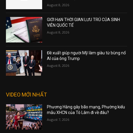
August 8, 2026
GIỚI HẠN THỜI GIAN LƯU TRÚ CỦA SINH
VIÊN QUỐC TẾ
August 8, 2026
Đề xuất giúp người Mỹ làm giàu từ bùng nổ
AI của ông Trump
August 8, 2026
VIDEO MỚI NHẤT
Phương Hằng gây bão mạng, Phường kiểu
mẫu XHCN của Tô Lâm đi về đâu?
August 7, 2026