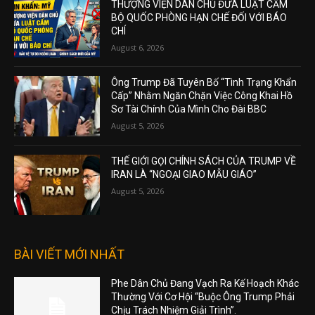
THƯỢNG VIỆN DÂN CHỦ ĐƯA LUẬT CẤM
BỘ QUỐC PHÒNG HẠN CHẾ ĐỐI VỚI BÁO
CHÍ
August 6, 2026
Ông Trump Đã Tuyên Bố “Tình Trạng Khẩn
Cấp” Nhằm Ngăn Chặn Việc Công Khai Hồ
Sơ Tài Chính Của Mình Cho Đài BBC
August 5, 2026
THẾ GIỚI GỌI CHÍNH SÁCH CỦA TRUMP VỀ
IRAN LÀ “NGOẠI GIAO MẪU GIÁO”
August 5, 2026
BÀI VIẾT MỚI NHẤT
Phe Dân Chủ Đang Vạch Ra Kế Hoạch Khác
Thường Với Cơ Hội “Buộc Ông Trump Phải
Chịu Trách Nhiệm Giải Trình”.