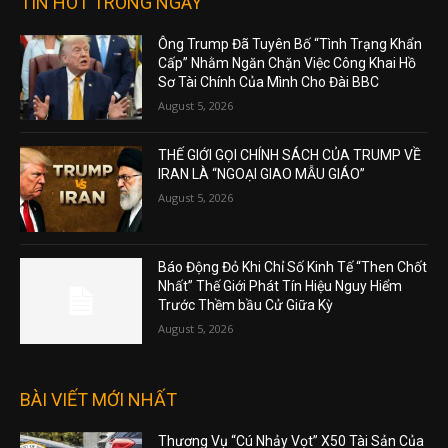
TIN HOT TRONG NGÀY
Ông Trump Đã Tuyên Bố “Tình Trạng Khẩn
Cấp” Nhằm Ngăn Chặn Việc Công Khai Hồ
Sơ Tài Chính Của Mình Cho Đài BBC
August 5, 2026
THẾ GIỚI GỌI CHÍNH SÁCH CỦA TRUMP VỀ
IRAN LÀ “NGOẠI GIAO MẪU GIÁO”
August 5, 2026
Báo Động Đỏ Khi Chỉ Số Kinh Tế “Then Chốt
Nhất” Thế Giới Phát Tín Hiệu Nguy Hiểm
Trước Thềm bầu Cử Giữa Kỳ
August 5, 2026
BÀI VIẾT MỚI NHẤT
Thương Vụ “Cú Nhảy Vọt” X50 Tài Sản Của