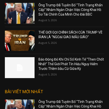
Ông Trump Đã Tuyên Bố “Tình Trạng Khẩn
Cấp” Nhằm Ngăn Chặn Việc Công Khai Hồ
Sơ Tài Chính Của Mình Cho Đài BBC
August 5, 2026
THẾ GIỚI GỌI CHÍNH SÁCH CỦA TRUMP VỀ
IRAN LÀ “NGOẠI GIAO MẪU GIÁO”
August 5, 2026
Báo Động Đỏ Khi Chỉ Số Kinh Tế “Then Chốt
Nhất” Thế Giới Phát Tín Hiệu Nguy Hiểm
Trước Thềm bầu Cử Giữa Kỳ
August 5, 2026
BÀI VIẾT MỚI NHẤT
Ông Trump Đã Tuyên Bố “Tình Trạng Khẩn
Cấp” Nhằm Ngăn Chặn Việc Công Khai Hồ