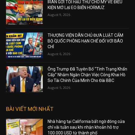
IRAN GỞI TỐI HẬU THƯ CHO MỸ VỀ ĐIỀU
KIỆN MỞ LẠI EO BIỂN HORMUZ
August 9, 2026
THƯỢNG VIỆN DÂN CHỦ ĐƯA LUẬT CẤM
BỘ QUỐC PHÒNG HẠN CHẾ ĐỐI VỚI BÁO
CHÍ
August 6, 2026
Ông Trump Đã Tuyên Bố “Tình Trạng Khẩn
Cấp” Nhằm Ngăn Chặn Việc Công Khai Hồ
Sơ Tài Chính Của Mình Cho Đài BBC
August 5, 2026
BÀI VIẾT MỚI NHẤT
Nhà hàng tại California bất ngờ đóng cửa
chỉ vài tuần sau khi nhận khoản hỗ trợ
100.000 USD từ thành phố