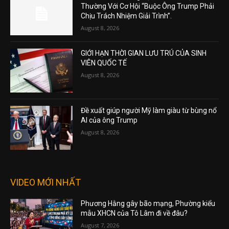
Thường Với Cơ Hội “Buộc Ông Trump Phải
Chịu Trách Nhiệm Giải Trình”.
August 8, 2026
GIỚI HẠN THỜI GIAN LƯU TRÚ CỦA SINH
VIÊN QUỐC TẾ
August 8, 2026
Đề xuất giúp người Mỹ làm giàu từ bùng nổ
AI của ông Trump
August 8, 2026
VIDEO MỚI NHẤT
Phương Hằng gây bão mạng, Phường kiểu
mẫu XHCN của Tô Lâm đi về đâu?
August 7, 2026