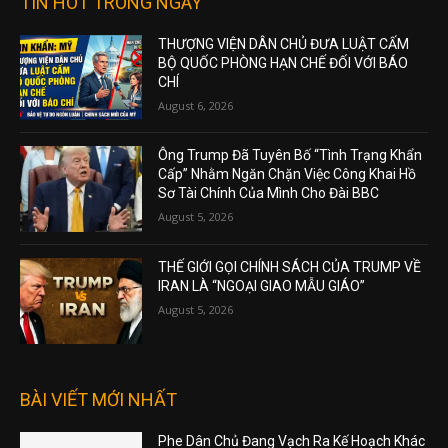
TIN HOT TRONG NGÀY
THƯỢNG VIỆN DÂN CHỦ ĐƯA LUẬT CẤM
BỘ QUỐC PHÒNG HẠN CHẾ ĐỐI VỚI BÁO
CHÍ
August 6, 2026
Ông Trump Đã Tuyên Bố “Tình Trạng Khẩn
Cấp” Nhằm Ngăn Chặn Việc Công Khai Hồ
Sơ Tài Chính Của Mình Cho Đài BBC
August 5, 2026
THẾ GIỚI GỌI CHÍNH SÁCH CỦA TRUMP VỀ
IRAN LÀ “NGOẠI GIAO MẪU GIÁO”
August 5, 2026
BÀI VIẾT MỚI NHẤT
Phe Dân Chủ Đang Vạch Ra Kế Hoạch Khác