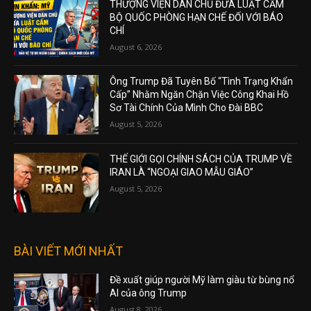
THƯỢNG VIỆN DÂN CHỦ ĐƯA LUẬT CẤM
BỘ QUỐC PHÒNG HẠN CHẾ ĐỐI VỚI BÁO
CHÍ
August 6, 2026
Ông Trump Đã Tuyên Bố “Tình Trạng Khẩn
Cấp” Nhằm Ngăn Chặn Việc Công Khai Hồ
Sơ Tài Chính Của Mình Cho Đài BBC
August 5, 2026
THẾ GIỚI GỌI CHÍNH SÁCH CỦA TRUMP VỀ
IRAN LÀ “NGOẠI GIAO MẪU GIÁO”
August 5, 2026
BÀI VIẾT MỚI NHẤT
Đề xuất giúp người Mỹ làm giàu từ bùng nổ
AI của ông Trump
August 8, 2026