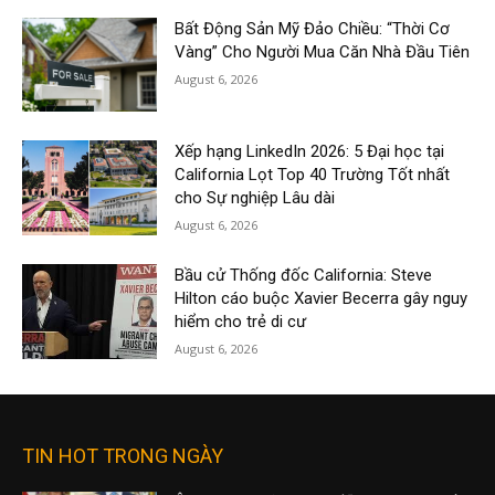
Bất Động Sản Mỹ Đảo Chiều: “Thời Cơ
Vàng” Cho Người Mua Căn Nhà Đầu Tiên
August 6, 2026
Xếp hạng LinkedIn 2026: 5 Đại học tại
California Lọt Top 40 Trường Tốt nhất
cho Sự nghiệp Lâu dài
August 6, 2026
Bầu cử Thống đốc California: Steve
Hilton cáo buộc Xavier Becerra gây nguy
hiểm cho trẻ di cư
August 6, 2026
TIN HOT TRONG NGÀY