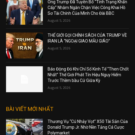
Ông Trump Đã Tuyên Bố “Tình Trạng Khẩn
Cấp” Nhằm Ngăn Chặn Việc Công Khai Hồ
Sơ Tài Chính Của Mình Cho Đài BBC
August 5, 2026
THẾ GIỚI GỌI CHÍNH SÁCH CỦA TRUMP VỀ
IRAN LÀ “NGOẠI GIAO MẪU GIÁO”
August 5, 2026
Báo Động Đỏ Khi Chỉ Số Kinh Tế “Then Chốt
Nhất” Thế Giới Phát Tín Hiệu Nguy Hiểm
Trước Thềm bầu Cử Giữa Kỳ
August 5, 2026
BÀI VIẾT MỚI NHẤT
Thương Vụ “Cú Nhảy Vọt” X50 Tài Sản Của
Donald Trump Jr. Nhờ Nền Tảng Cá Cược
Polymarket