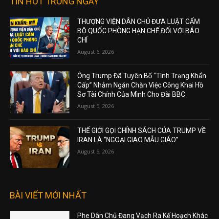
TIN HOT TRONG NGÀY
THƯỢNG VIỆN DÂN CHỦ ĐƯA LUẬT CẤM
BỘ QUỐC PHÒNG HẠN CHẾ ĐỐI VỚI BÁO
CHÍ
August 6, 2026
Ông Trump Đã Tuyên Bố “Tình Trạng Khẩn
Cấp” Nhằm Ngăn Chặn Việc Công Khai Hồ
Sơ Tài Chính Của Mình Cho Đài BBC
August 5, 2026
THẾ GIỚI GỌI CHÍNH SÁCH CỦA TRUMP VỀ
IRAN LÀ “NGOẠI GIAO MẪU GIÁO”
August 5, 2026
BÀI VIẾT MỚI NHẤT
Phe Dân Chủ Đang Vạch Ra Kế Hoạch Khác