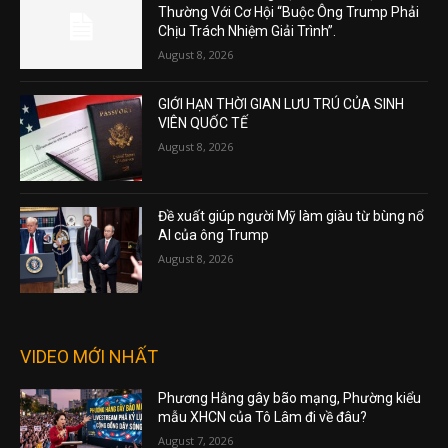
Thường Với Cơ Hội “Buộc Ông Trump Phải
Chịu Trách Nhiệm Giải Trình”.
August 8, 2026
GIỚI HẠN THỜI GIAN LƯU TRÚ CỦA SINH
VIÊN QUỐC TẾ
August 8, 2026
Đề xuất giúp người Mỹ làm giàu từ bùng nổ
AI của ông Trump
August 8, 2026
VIDEO MỚI NHẤT
Phương Hằng gây bão mạng, Phường kiểu
mẫu XHCN của Tô Lâm đi về đâu?
August 7, 2026