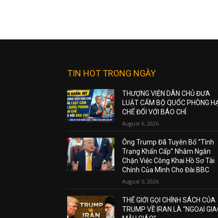
TIN HOT TRONG NGÀY
THƯỢNG VIỆN DÂN CHỦ ĐƯA
LUẬT CẤM BỘ QUỐC PHÒNG H
CHẾ ĐỐI VỚI BÁO CHÍ
August 6, 2026
Ông Trump Đã Tuyên Bố “Tình
Trạng Khẩn Cấp” Nhằm Ngăn
Chặn Việc Công Khai Hồ Sơ Tài
Chính Của Mình Cho Đài BBC
August 5, 2026
THẾ GIỚI GỌI CHÍNH SÁCH CỦA
TRUMP VỀ IRAN LÀ “NGOẠI GI