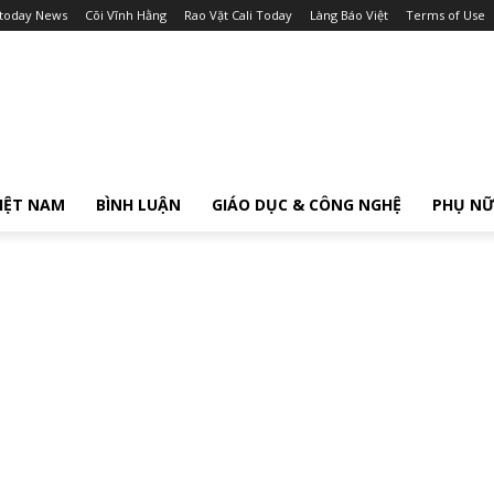
itoday News
Cõi Vĩnh Hằng
Rao Vặt Cali Today
Làng Báo Việt
Terms of Use
IỆT NAM
BÌNH LUẬN
GIÁO DỤC & CÔNG NGHỆ
PHỤ N