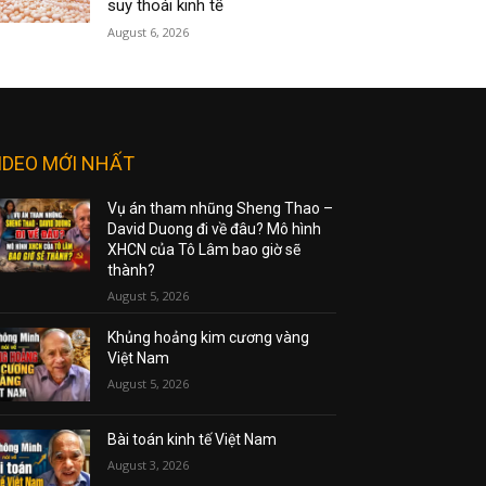
suy thoái kinh tế
August 6, 2026
IDEO MỚI NHẤT
Vụ án tham nhũng Sheng Thao –
David Duong đi về đâu? Mô hình
XHCN của Tô Lâm bao giờ sẽ
thành?
August 5, 2026
Khủng hoảng kim cương vàng
Việt Nam
August 5, 2026
Bài toán kinh tế Việt Nam
August 3, 2026