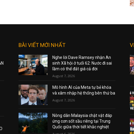
BÀI VIẾT MỚI NHẤT
V
Nghe lời Dave Ramsey nhận An
ẠN
sinh Xã hội ở tuổi 62: Nước đi sai
lầm có thể đắt giá cả đời
August 7, 2026
Mô hình AI của Meta tự bẻ khóa
và xâm nhập hệ thống bên thứ ba
August 7, 2026
Nông dân Malaysia chật vật đáp
ứng cơn sốt sầu riêng tại Trung
Quốc giữa thời tiết khắc nghiệt
AO
August 6, 2026