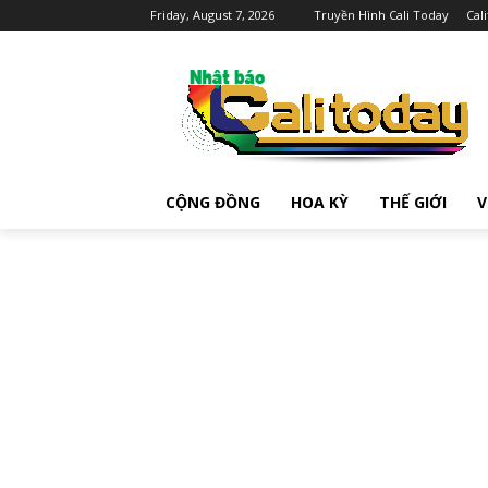
Friday, August 7, 2026
Truyền Hình Cali Today
Cal
CỘNG ĐỒNG
HOA KỲ
THẾ GIỚI
V