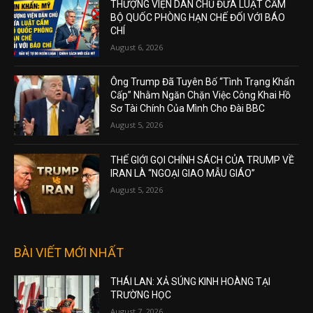
THƯỢNG VIỆN DÂN CHỦ ĐƯA LUẬT CẤM
BỘ QUỐC PHÒNG HẠN CHẾ ĐỐI VỚI BÁO
CHÍ
August 6, 2026
Ông Trump Đã Tuyên Bố “Tình Trạng Khẩn
Cấp” Nhằm Ngăn Chặn Việc Công Khai Hồ
Sơ Tài Chính Của Mình Cho Đài BBC
August 5, 2026
THẾ GIỚI GỌI CHÍNH SÁCH CỦA TRUMP VỀ
IRAN LÀ “NGOẠI GIAO MẪU GIÁO”
August 5, 2026
BÀI VIẾT MỚI NHẤT
THÁI LAN: XẢ SÚNG KINH HOÀNG TẠI
TRƯỜNG HỌC
August 7, 2026