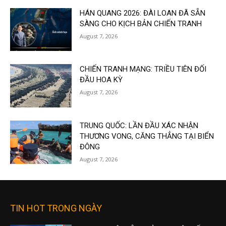
HÁN QUANG 2026: ĐÀI LOAN ĐÃ SẴN
SÀNG CHO KỊCH BẢN CHIẾN TRANH
August 7, 2026
CHIẾN TRANH MẠNG: TRIỀU TIÊN ĐỐI
ĐẦU HOA KỲ
August 7, 2026
TRUNG QUỐC: LẦN ĐẦU XÁC NHẬN
THƯƠNG VONG, CĂNG THẲNG TẠI BIỂN
ĐÔNG
August 7, 2026
TIN HOT TRONG NGÀY