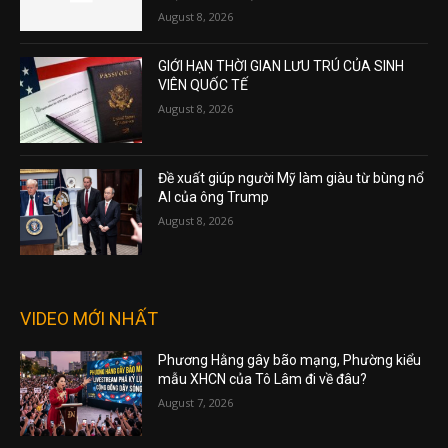
August 8, 2026
GIỚI HẠN THỜI GIAN LƯU TRÚ CỦA SINH
VIÊN QUỐC TẾ
August 8, 2026
Đề xuất giúp người Mỹ làm giàu từ bùng nổ
AI của ông Trump
August 8, 2026
VIDEO MỚI NHẤT
Phương Hằng gây bão mạng, Phường kiểu
mẫu XHCN của Tô Lâm đi về đâu?
August 7, 2026