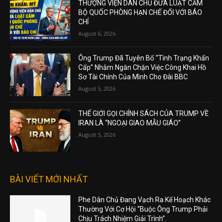
THƯỢNG VIỆN DÂN CHỦ ĐƯA LUẬT CẤM
BỘ QUỐC PHÒNG HẠN CHẾ ĐỐI VỚI BÁO
CHÍ
August 6, 2026
Ông Trump Đã Tuyên Bố “Tình Trạng Khẩn
Cấp” Nhằm Ngăn Chặn Việc Công Khai Hồ
Sơ Tài Chính Của Mình Cho Đài BBC
August 5, 2026
THẾ GIỚI GỌI CHÍNH SÁCH CỦA TRUMP VỀ
IRAN LÀ “NGOẠI GIAO MẪU GIÁO”
August 5, 2026
BÀI VIẾT MỚI NHẤT
Phe Dân Chủ Đang Vạch Ra Kế Hoạch Khác
Thường Với Cơ Hội “Buộc Ông Trump Phải
Chịu Trách Nhiệm Giải Trình”.