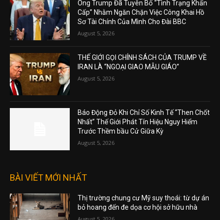
Ông Trump Đã Tuyên Bố “Tình Trạng Khẩn
Cấp” Nhằm Ngăn Chặn Việc Công Khai Hồ
Sơ Tài Chính Của Mình Cho Đài BBC
August 5, 2026
THẾ GIỚI GỌI CHÍNH SÁCH CỦA TRUMP VỀ
IRAN LÀ “NGOẠI GIAO MẪU GIÁO”
August 5, 2026
Báo Động Đỏ Khi Chỉ Số Kinh Tế “Then Chốt
Nhất” Thế Giới Phát Tín Hiệu Nguy Hiểm
Trước Thềm bầu Cử Giữa Kỳ
August 5, 2026
BÀI VIẾT MỚI NHẤT
Thị trường chung cư Mỹ suy thoái: từ dự án
bỏ hoang đến đe dọa cơ hội sở hữu nhà
August 5, 2026