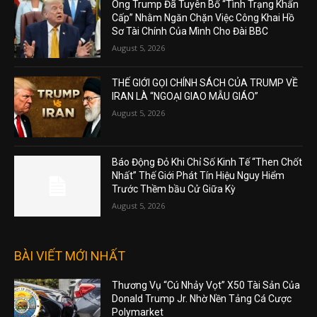
Ông Trump Đã Tuyên Bố “Tình Trạng Khẩn
Cấp” Nhằm Ngăn Chặn Việc Công Khai Hồ
Sơ Tài Chính Của Mình Cho Đài BBC
August 5, 2026
THẾ GIỚI GỌI CHÍNH SÁCH CỦA TRUMP VỀ
IRAN LÀ “NGOẠI GIAO MẪU GIÁO”
August 5, 2026
Báo Động Đỏ Khi Chỉ Số Kinh Tế “Then Chốt
Nhất” Thế Giới Phát Tín Hiệu Nguy Hiểm
Trước Thềm bầu Cử Giữa Kỳ
August 5, 2026
BÀI VIẾT MỚI NHẤT
Thương Vụ “Cú Nhảy Vọt” X50 Tài Sản Của
Donald Trump Jr. Nhờ Nền Tảng Cá Cược
Polymarket