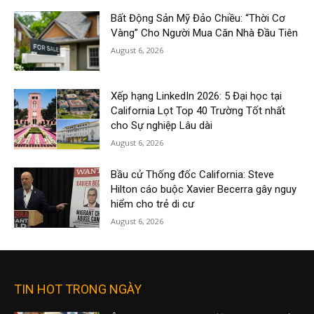
Bất Động Sản Mỹ Đảo Chiều: “Thời Cơ
Vàng” Cho Người Mua Căn Nhà Đầu Tiên
August 6, 2026
Xếp hạng LinkedIn 2026: 5 Đại học tại
California Lọt Top 40 Trường Tốt nhất
cho Sự nghiệp Lâu dài
August 6, 2026
Bầu cử Thống đốc California: Steve
Hilton cáo buộc Xavier Becerra gây nguy
hiểm cho trẻ di cư
August 6, 2026
TIN HOT TRONG NGÀY