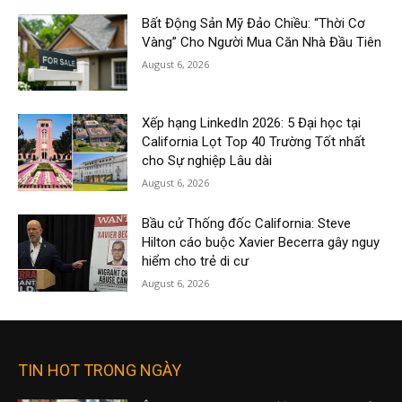
Bất Động Sản Mỹ Đảo Chiều: “Thời Cơ
Vàng” Cho Người Mua Căn Nhà Đầu Tiên
August 6, 2026
Xếp hạng LinkedIn 2026: 5 Đại học tại
California Lọt Top 40 Trường Tốt nhất
cho Sự nghiệp Lâu dài
August 6, 2026
Bầu cử Thống đốc California: Steve
Hilton cáo buộc Xavier Becerra gây nguy
hiểm cho trẻ di cư
August 6, 2026
TIN HOT TRONG NGÀY