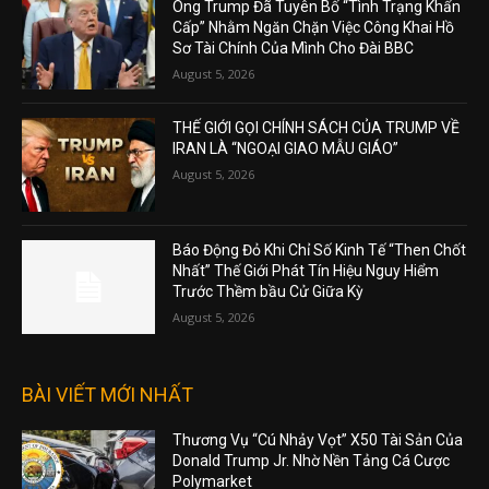
Ông Trump Đã Tuyên Bố “Tình Trạng Khẩn
Cấp” Nhằm Ngăn Chặn Việc Công Khai Hồ
Sơ Tài Chính Của Mình Cho Đài BBC
August 5, 2026
THẾ GIỚI GỌI CHÍNH SÁCH CỦA TRUMP VỀ
IRAN LÀ “NGOẠI GIAO MẪU GIÁO”
August 5, 2026
Báo Động Đỏ Khi Chỉ Số Kinh Tế “Then Chốt
Nhất” Thế Giới Phát Tín Hiệu Nguy Hiểm
Trước Thềm bầu Cử Giữa Kỳ
August 5, 2026
BÀI VIẾT MỚI NHẤT
Thương Vụ “Cú Nhảy Vọt” X50 Tài Sản Của
Donald Trump Jr. Nhờ Nền Tảng Cá Cược
Polymarket