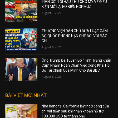
IRAN GỞI TỐI HẬU THƯ CHO MỸ VỀ ĐIỀU
KIỆN MỞ LẠI EO BIỂN HORMUZ
August 9, 2026
THƯỢNG VIỆN DÂN CHỦ ĐƯA LUẬT CẤM
BỘ QUỐC PHÒNG HẠN CHẾ ĐỐI VỚI BÁO
CHÍ
August 6, 2026
Ông Trump Đã Tuyên Bố “Tình Trạng Khẩn
Cấp” Nhằm Ngăn Chặn Việc Công Khai Hồ
Sơ Tài Chính Của Mình Cho Đài BBC
August 5, 2026
BÀI VIẾT MỚI NHẤT
Nhà hàng tại California bất ngờ đóng cửa
chỉ vài tuần sau khi nhận khoản hỗ trợ
100.000 USD từ thành phố