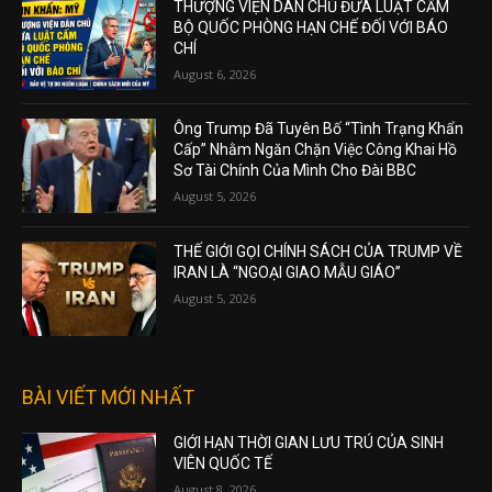
THƯỢNG VIỆN DÂN CHỦ ĐƯA LUẬT CẤM
BỘ QUỐC PHÒNG HẠN CHẾ ĐỐI VỚI BÁO
CHÍ
August 6, 2026
Ông Trump Đã Tuyên Bố “Tình Trạng Khẩn
Cấp” Nhằm Ngăn Chặn Việc Công Khai Hồ
Sơ Tài Chính Của Mình Cho Đài BBC
August 5, 2026
THẾ GIỚI GỌI CHÍNH SÁCH CỦA TRUMP VỀ
IRAN LÀ “NGOẠI GIAO MẪU GIÁO”
August 5, 2026
BÀI VIẾT MỚI NHẤT
GIỚI HẠN THỜI GIAN LƯU TRÚ CỦA SINH
VIÊN QUỐC TẾ
August 8, 2026