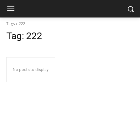
Tags
222
Tag:
222
No posts to display