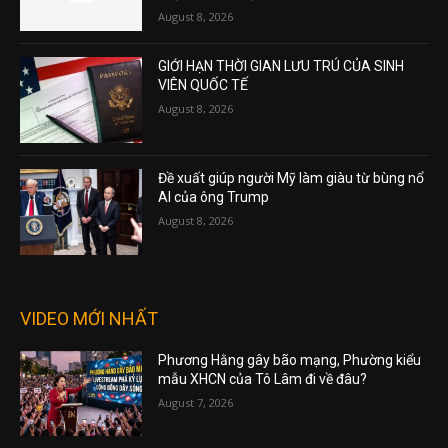
August 8, 2026
GIỚI HẠN THỜI GIAN LƯU TRÚ CỦA SINH
VIÊN QUỐC TẾ
August 8, 2026
Đề xuất giúp người Mỹ làm giàu từ bùng nổ
AI của ông Trump
August 8, 2026
VIDEO MỚI NHẤT
Phương Hằng gây bão mạng, Phường kiểu
mẫu XHCN của Tô Lâm đi về đâu?
August 7, 2026