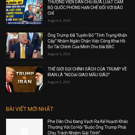
THƯỢNG VIỆN DÂN CHỦ ĐƯA LUẬT CẤM
BỘ QUỐC PHÒNG HẠN CHẾ ĐỐI VỚI BÁO
CHÍ
August 6, 2026
Ông Trump Đã Tuyên Bố “Tình Trạng Khẩn
Cấp” Nhằm Ngăn Chặn Việc Công Khai Hồ
Sơ Tài Chính Của Mình Cho Đài BBC
August 5, 2026
THẾ GIỚI GỌI CHÍNH SÁCH CỦA TRUMP VỀ
IRAN LÀ “NGOẠI GIAO MẪU GIÁO”
August 5, 2026
BÀI VIẾT MỚI NHẤT
Phe Dân Chủ Đang Vạch Ra Kế Hoạch Khác
Thường Với Cơ Hội “Buộc Ông Trump Phải
Chịu Trách Nhiệm Giải Trình”.