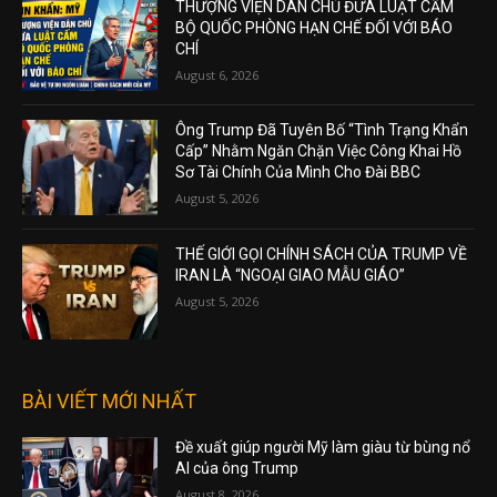
THƯỢNG VIỆN DÂN CHỦ ĐƯA LUẬT CẤM
BỘ QUỐC PHÒNG HẠN CHẾ ĐỐI VỚI BÁO
CHÍ
August 6, 2026
Ông Trump Đã Tuyên Bố “Tình Trạng Khẩn
Cấp” Nhằm Ngăn Chặn Việc Công Khai Hồ
Sơ Tài Chính Của Mình Cho Đài BBC
August 5, 2026
THẾ GIỚI GỌI CHÍNH SÁCH CỦA TRUMP VỀ
IRAN LÀ “NGOẠI GIAO MẪU GIÁO”
August 5, 2026
BÀI VIẾT MỚI NHẤT
Đề xuất giúp người Mỹ làm giàu từ bùng nổ
AI của ông Trump
August 8, 2026