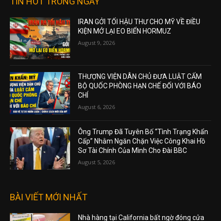
TIN HOT TRONG NGÀY
IRAN GỞI TỐI HẬU THƯ CHO MỸ VỀ ĐIỀU
KIỆN MỞ LẠI EO BIỂN HORMUZ
August 9, 2026
THƯỢNG VIỆN DÂN CHỦ ĐƯA LUẬT CẤM
BỘ QUỐC PHÒNG HẠN CHẾ ĐỐI VỚI BÁO
CHÍ
August 6, 2026
Ông Trump Đã Tuyên Bố “Tình Trạng Khẩn
Cấp” Nhằm Ngăn Chặn Việc Công Khai Hồ
Sơ Tài Chính Của Mình Cho Đài BBC
August 5, 2026
BÀI VIẾT MỚI NHẤT
Nhà hàng tại California bất ngờ đóng cửa