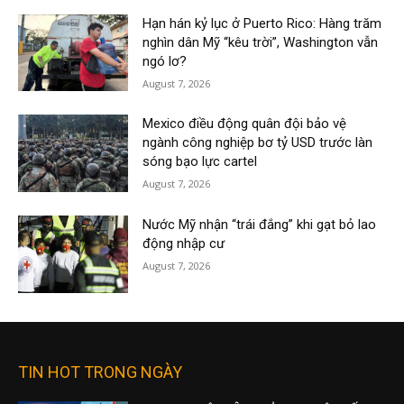
Hạn hán kỷ lục ở Puerto Rico: Hàng trăm
nghìn dân Mỹ “kêu trời”, Washington vẫn
ngó lơ?
August 7, 2026
Mexico điều động quân đội bảo vệ
ngành công nghiệp bơ tỷ USD trước làn
sóng bạo lực cartel
August 7, 2026
Nước Mỹ nhận “trái đắng” khi gạt bỏ lao
động nhập cư
August 7, 2026
TIN HOT TRONG NGÀY