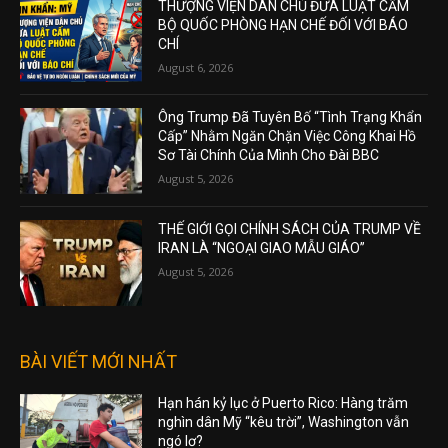
THƯỢNG VIỆN DÂN CHỦ ĐƯA LUẬT CẤM
BỘ QUỐC PHÒNG HẠN CHẾ ĐỐI VỚI BÁO
CHÍ
August 6, 2026
Ông Trump Đã Tuyên Bố “Tình Trạng Khẩn
Cấp” Nhằm Ngăn Chặn Việc Công Khai Hồ
Sơ Tài Chính Của Mình Cho Đài BBC
August 5, 2026
THẾ GIỚI GỌI CHÍNH SÁCH CỦA TRUMP VỀ
IRAN LÀ “NGOẠI GIAO MẪU GIÁO”
August 5, 2026
BÀI VIẾT MỚI NHẤT
Hạn hán kỷ lục ở Puerto Rico: Hàng trăm
nghìn dân Mỹ “kêu trời”, Washington vẫn
ngó lơ?