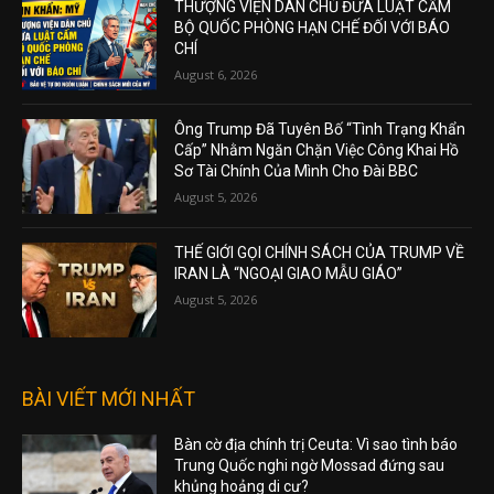
THƯỢNG VIỆN DÂN CHỦ ĐƯA LUẬT CẤM
BỘ QUỐC PHÒNG HẠN CHẾ ĐỐI VỚI BÁO
CHÍ
August 6, 2026
Ông Trump Đã Tuyên Bố “Tình Trạng Khẩn
Cấp” Nhằm Ngăn Chặn Việc Công Khai Hồ
Sơ Tài Chính Của Mình Cho Đài BBC
August 5, 2026
THẾ GIỚI GỌI CHÍNH SÁCH CỦA TRUMP VỀ
IRAN LÀ “NGOẠI GIAO MẪU GIÁO”
August 5, 2026
BÀI VIẾT MỚI NHẤT
Bàn cờ địa chính trị Ceuta: Vì sao tình báo
Trung Quốc nghi ngờ Mossad đứng sau
khủng hoảng di cư?