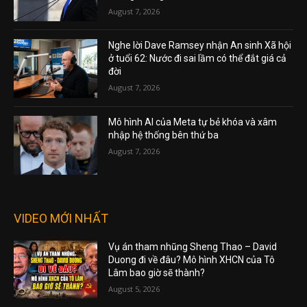
August 7, 2026
Nghe lời Dave Ramsey nhận An sinh Xã hội
ở tuổi 62: Nước đi sai lầm có thể đắt giá cả
đời
August 7, 2026
Mô hình AI của Meta tự bẻ khóa và xâm
nhập hệ thống bên thứ ba
August 7, 2026
VIDEO MỚI NHẤT
Vụ án tham nhũng Sheng Thao – David
Duong đi về đâu? Mô hình XHCN của Tô
Lâm bao giờ sẽ thành?
August 5, 2026