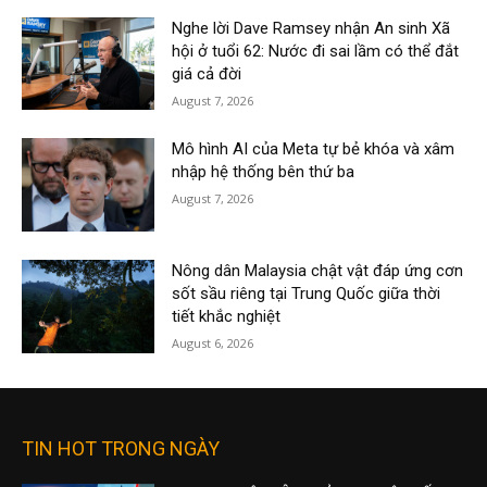
Nghe lời Dave Ramsey nhận An sinh Xã
hội ở tuổi 62: Nước đi sai lầm có thể đắt
giá cả đời
August 7, 2026
Mô hình AI của Meta tự bẻ khóa và xâm
nhập hệ thống bên thứ ba
August 7, 2026
Nông dân Malaysia chật vật đáp ứng cơn
sốt sầu riêng tại Trung Quốc giữa thời
tiết khắc nghiệt
August 6, 2026
TIN HOT TRONG NGÀY