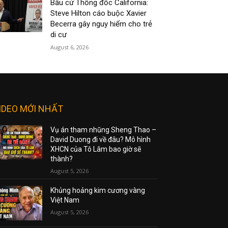
Bầu cử Thống đốc California:
Steve Hilton cáo buộc Xavier
Becerra gây nguy hiểm cho trẻ
di cư
August 6, 2026
IDEO MỚI NHẤT
Vụ án tham nhũng Sheng Thao –
David Duong đi về đâu? Mô hình
XHCN của Tô Lâm bao giờ sẽ
thành?
August 5, 2026
Khủng hoảng kim cương vàng
Việt Nam
August 5, 2026