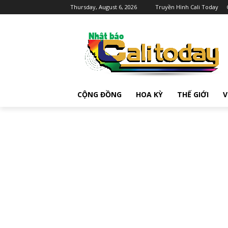
Thursday, August 6, 2026
Truyền Hình Cali Today
CỘNG ĐỒNG
HOA KỲ
THẾ GIỚI
V