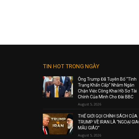
TIN HOT TRONG NGÀY
Ông Trump Đã Tuyên Bố “Tình
Trạng Khẩn Cấp” Nhằm Ngăn
Chặn Việc Công Khai Hồ Sơ Tài
Chính Của Mình Cho Đài BBC
August 5, 2026
THẾ GIỚI GỌI CHÍNH SÁCH CỦA
TRUMP VỀ IRAN LÀ “NGOẠI GI
MẪU GIÁO”
August 5, 2026