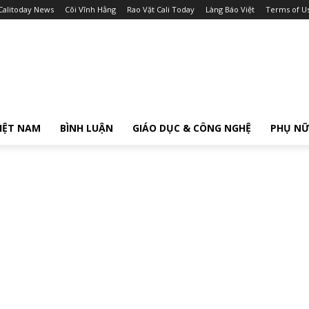
Calitoday News
Cõi Vĩnh Hằng
Rao Vặt Cali Today
Làng Báo Việt
Terms of U
IỆT NAM
BÌNH LUẬN
GIÁO DỤC & CÔNG NGHỆ
PHỤ N