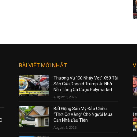
BÀI VIẾT MỚI NHẤT
V
Thương Vụ “Cú Nhảy Vọt” X50 Tài
Sản Của Donald Trump Jr. Nhờ
Nền Tảng Cá Cược Polymarket
August 6, 2026
Bất Động Sản Mỹ Đảo Chiều:
“Thời Cơ Vàng” Cho Người Mua
AO
Căn Nhà Đầu Tiên
August 6, 2026