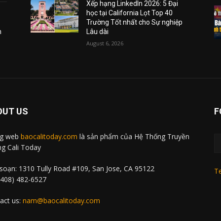
Xếp hạng LinkedIn 2026: 5 Đại
học tại California Lọt Top 40
Trường Tốt nhất cho Sự nghiệp
m
Lâu dài
August 6, 2026
OUT US
F
ng web
baocalitoday.com
là sản phẩm của Hệ Thống Truyền
g Cali Today
soạn: 1310 Tully Road #109, San Jose, CA 95122
Te
 (408) 482-6527
act us:
nam@baocalitoday.com