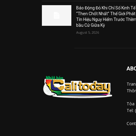
Báo Động Đỏ Khi Chỉ Số Kinh Tế
“Then Chốt Nhất” Thế Giới Phát
Tín Hiệu Nguy Hiểm Trước Thề
bầu Cử Giữa Kỳ
August 5, 2026
AB
Tra
Thôn
Tòa 
Tel:
Cont