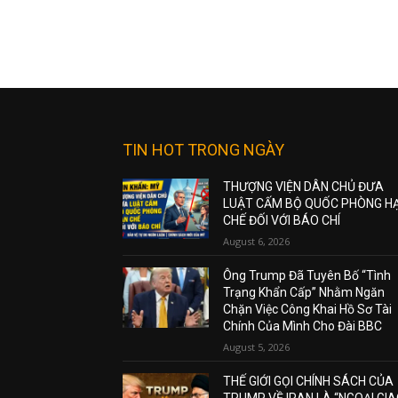
TIN HOT TRONG NGÀY
THƯỢNG VIỆN DÂN CHỦ ĐƯA
LUẬT CẤM BỘ QUỐC PHÒNG H
CHẾ ĐỐI VỚI BÁO CHÍ
August 6, 2026
Ông Trump Đã Tuyên Bố “Tình
Trạng Khẩn Cấp” Nhằm Ngăn
Chặn Việc Công Khai Hồ Sơ Tài
Chính Của Mình Cho Đài BBC
August 5, 2026
THẾ GIỚI GỌI CHÍNH SÁCH CỦA