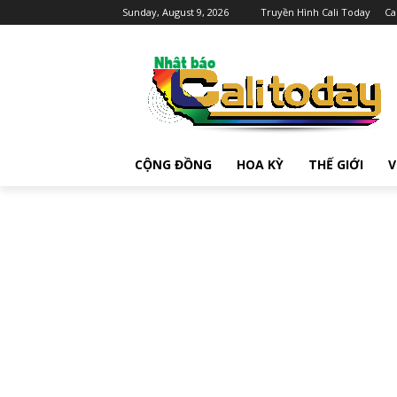
Sunday, August 9, 2026
Truyền Hình Cali Today
Ca
CỘNG ĐỒNG
HOA KỲ
THẾ GIỚI
V