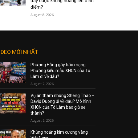
đẩy cuộc khủng hoảng lên đỉnh
điểm?
August 8, 2026
IDEO MỚI NHẤT
Phương Hằng gây bão mạng,
Phường kiểu mẫu XHCN của Tô
Lâm đi về đâu?
August 7, 2026
Vụ án tham nhũng Sheng Thao –
David Duong đi về đâu? Mô hình
XHCN của Tô Lâm bao giờ sẽ
thành?
August 5, 2026
Khủng hoảng kim cương vàng