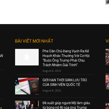
BÀI VIẾT MỚI NHẤT
V
Phe Dân Chủ Đang Vạch Ra Kế
ẠN
Hoạch Khác Thường Với Cơ Hội
“Buộc Ông Trump Phải Chịu
Trách Nhiệm Giải Trình”.
August 8, 2026
GIỚI HẠN THỜI GIAN LƯU TRÚ
CỦA SINH VIÊN QUỐC TẾ
August 8, 2026
Đề xuất giúp người Mỹ làm giàu
từ bùng nổ AI của ông Trump