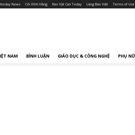
litoday News
Cõi Vĩnh Hằng
Rao Vặt Cali Today
Làng Báo Việt
Terms of Use
IỆT NAM
BÌNH LUẬN
GIÁO DỤC & CÔNG NGHỆ
PHỤ N