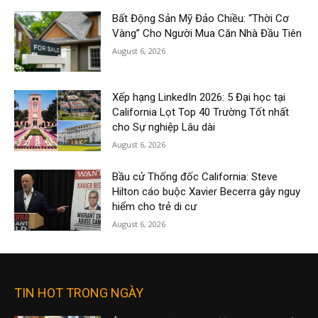
Bất Động Sản Mỹ Đảo Chiều: “Thời Cơ
Vàng” Cho Người Mua Căn Nhà Đầu Tiên
August 6, 2026
Xếp hạng LinkedIn 2026: 5 Đại học tại
California Lọt Top 40 Trường Tốt nhất
cho Sự nghiệp Lâu dài
August 6, 2026
Bầu cử Thống đốc California: Steve
Hilton cáo buộc Xavier Becerra gây nguy
hiểm cho trẻ di cư
August 6, 2026
TIN HOT TRONG NGÀY