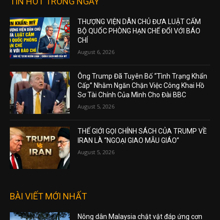
TIN HOT TRONG NGÀY
THƯỢNG VIỆN DÂN CHỦ ĐƯA LUẬT CẤM
BỘ QUỐC PHÒNG HẠN CHẾ ĐỐI VỚI BÁO
CHÍ
August 6, 2026
Ông Trump Đã Tuyên Bố “Tình Trạng Khẩn
Cấp” Nhằm Ngăn Chặn Việc Công Khai Hồ
Sơ Tài Chính Của Mình Cho Đài BBC
August 5, 2026
THẾ GIỚI GỌI CHÍNH SÁCH CỦA TRUMP VỀ
IRAN LÀ “NGOẠI GIAO MẪU GIÁO”
August 5, 2026
BÀI VIẾT MỚI NHẤT
Nông dân Malaysia chật vật đáp ứng cơn