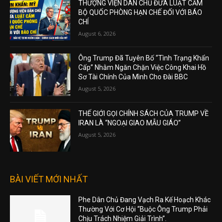
THƯỢNG VIỆN DÂN CHỦ ĐƯA LUẬT CẤM
BỘ QUỐC PHÒNG HẠN CHẾ ĐỐI VỚI BÁO
CHÍ
August 6, 2026
Ông Trump Đã Tuyên Bố “Tình Trạng Khẩn
Cấp” Nhằm Ngăn Chặn Việc Công Khai Hồ
Sơ Tài Chính Của Mình Cho Đài BBC
August 5, 2026
THẾ GIỚI GỌI CHÍNH SÁCH CỦA TRUMP VỀ
IRAN LÀ “NGOẠI GIAO MẪU GIÁO”
August 5, 2026
BÀI VIẾT MỚI NHẤT
Phe Dân Chủ Đang Vạch Ra Kế Hoạch Khác
Thường Với Cơ Hội “Buộc Ông Trump Phải
Chịu Trách Nhiệm Giải Trình”.