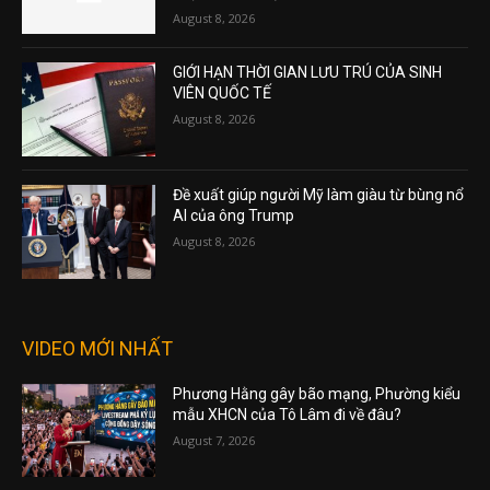
August 8, 2026
GIỚI HẠN THỜI GIAN LƯU TRÚ CỦA SINH
VIÊN QUỐC TẾ
August 8, 2026
Đề xuất giúp người Mỹ làm giàu từ bùng nổ
AI của ông Trump
August 8, 2026
VIDEO MỚI NHẤT
Phương Hằng gây bão mạng, Phường kiểu
mẫu XHCN của Tô Lâm đi về đâu?
August 7, 2026